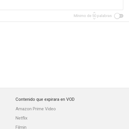
Mínimo de
50
palabras
Contenido que expirara en VOD
Amazon Prime Video
Netflix
Filmin