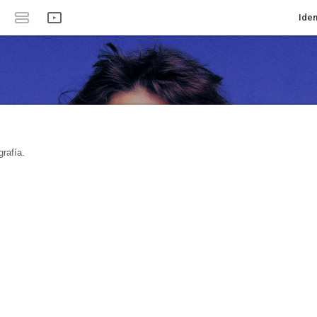
Iden
rafía.