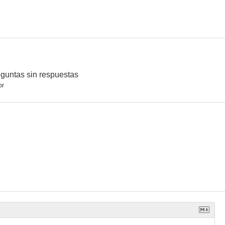
ase
Valmont
El último golpe
--
--
--
guntas sin respuestas
or
respuestas
Susurros en la oscuridad
Mi rebelde Cookie