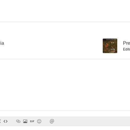
Rojos
Negocios de familia
Stripte
--
--
ia
--
Pre
Edit
The First Wives Club
Negocis de família
Preguntas sin 
--