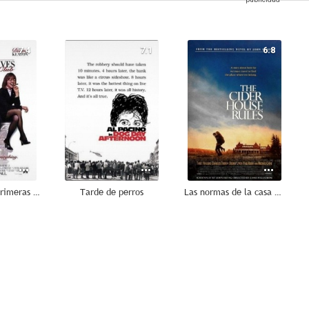
7.4
7.1
6.8
El club de las primeras esposas
Tarde de perros
Las normas de la casa de la sidra
7.5
7.5
7.1