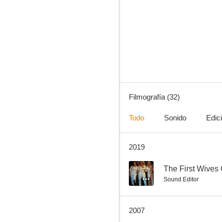
Ojos de serpiente
7.0
Filmografía (32)
Todo
Sonido
Edic
2019
Negocios de familia
6.2
--
The First Wives
Sound Editor
2007