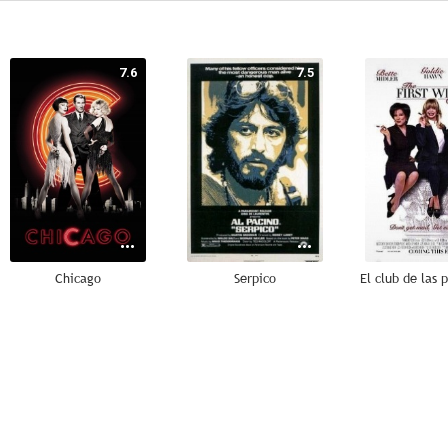
7.6
7.5
Chicago
Serpico
8.0
7.8