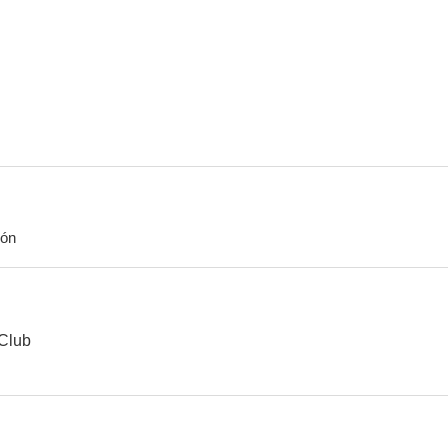
El confidente
Distrito 34: Corrupción total
State and
6.9
6.8
ión
El buen hijo
Lobo
6.1
6.0
 Club