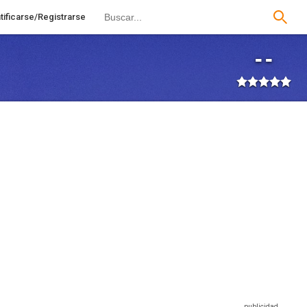
tificarse/Registrarse
--