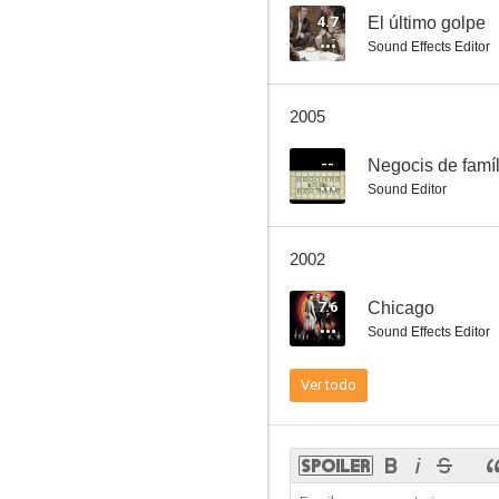
4.7
El último golpe
Sound Effects Editor
El último golpe
2005
3.5
--
Negocis de famíl
Sound Editor
2002
7.6
Chicago
Sound Effects Editor
Las normas de la casa de la sidra: The Making of an American Classic
Ver todo
--