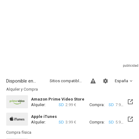
Disponible en...
Sitios compatibles
España
Alquiler y Compra
Amazon Prime Video Store
Alquiler:
SD
2.99 €
Compra:
SD
7.99 €
HD
8
Apple iTunes
Alquiler:
SD
3.99 €
Compra:
SD
5.99 €
Compra física