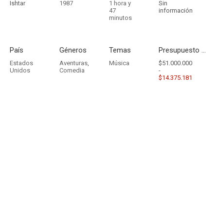
Ishtar
1987
1 hora y
Sin
47
información
minutos
País
Géneros
Temas
Presupuesto - Ingresos
Estados
Aventuras
,
Música
$51.000.000
Unidos
Comedia
-
$14.375.181