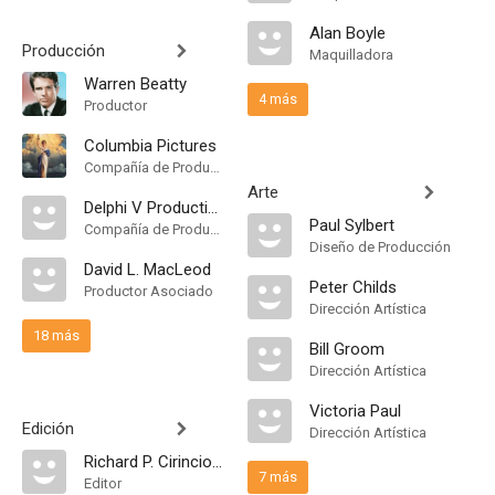
Alan Boyle
Producción
Maquilladora
Warren Beatty
4 más
Productor
Columbia Pictures
Compañía de Produccion
Arte
Delphi V Productions
Paul Sylbert
Compañía de Produccion
Diseño de Producción
David L. MacLeod
Peter Childs
Productor Asociado
Dirección Artística
18 más
Bill Groom
Dirección Artística
Victoria Paul
Edición
Dirección Artística
Richard P. Cirincione
7 más
Editor