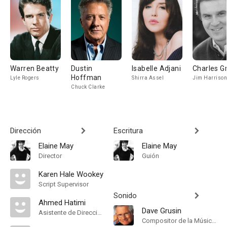
Warren Beatty
Dustin
Isabelle Adjani
Charles G
Hoffman
Lyle Rogers
Shirra Assel
Jim Harrison
Chuck Clarke
Dirección
Escritura
Elaine May
Elaine May
Director
Guión
Karen Hale Wookey
Script Supervisor
Sonido
Ahmed Hatimi
Dave Grusin
Asistente de Dirección
Compositor de la Música Original