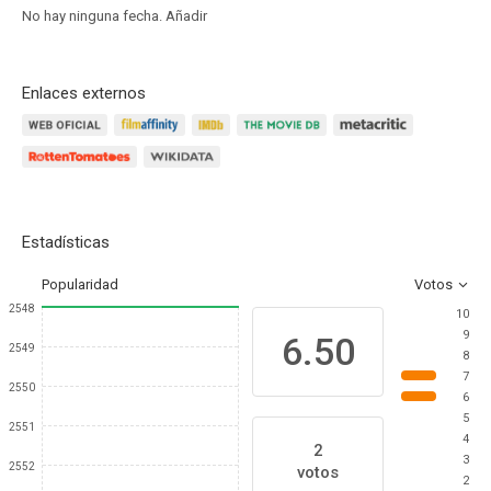
No hay ninguna fecha.
Añadir
Enlaces externos
Estadísticas
Popularidad
Votos
2548
10
9
6.50
2549
8
7
2550
6
5
2551
4
2
3
2552
votos
2