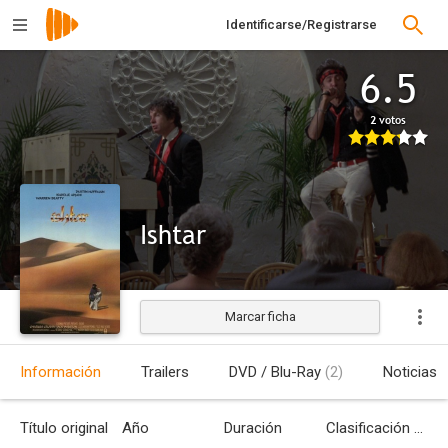
Identificarse/Registrarse
6.5
2 votos
Ishtar
Marcar ficha
Estrenada
Información
Trailers
DVD / Blu-Ray
(2)
Noticias
Título original
Año
Duración
Clasificación por edades