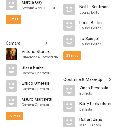
Marcia Gay
Neil L. Kaufman
Second Assistant Director
Sound Editor
8 más
Louis Bertini
Sound Editor
Ira Spiegel
Cámara
Sound Editor
Vittorio Storaro
23 más
Director de Fotografía
Steve Parker
Camera Operator
Costume & Make-Up
Enrico Umetelli
Zineb Bendoula
Camera Operator
Estilista
Mauro Marchetti
Barry Richardson
Camera Operator
Estilista
12 más
Robert Jiras
Maquilladora