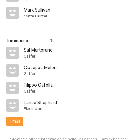
Mark Sullivan
Matte Painter
Iluminación
Sal Martorano
Gaffer
Giuseppe Meloni
Gaffer
Filippo Cafolla
Gaffer
Lance Shepherd
Electrician
1 más
PlayMax solo ofrece información de películas y series, PlayMax no tiene