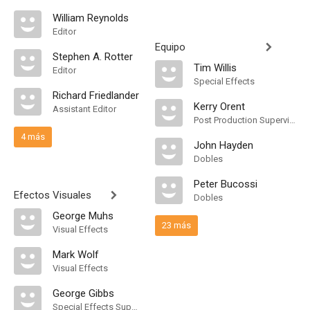
William Reynolds
Editor
Equipo
Stephen A. Rotter
Tim Willis
Editor
Special Effects
Richard Friedlander
Kerry Orent
Assistant Editor
Post Production Supervisor
4 más
John Hayden
Dobles
Peter Bucossi
Efectos Visuales
Dobles
George Muhs
23 más
Visual Effects
Mark Wolf
Visual Effects
George Gibbs
Special Effects Supervisor