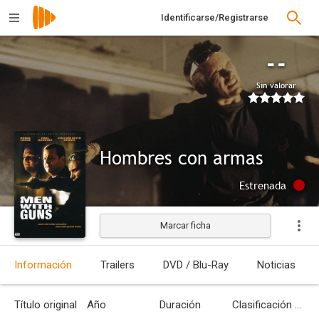
Identificarse/Registrarse
--
Sin valorar
Hombres con armas
Estrenada
Marcar ficha
Información
Trailers
DVD / Blu-Ray
Noticias
Título original
Año
Duración
Clasificación por edades