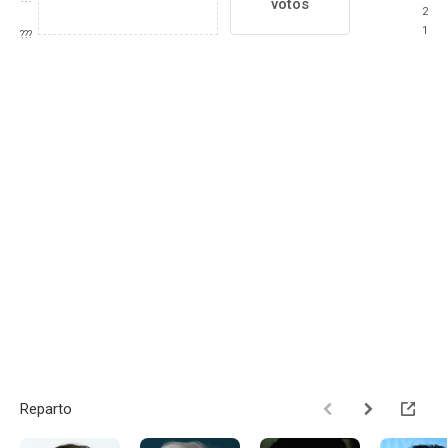
votos
2
1
???
Reparto