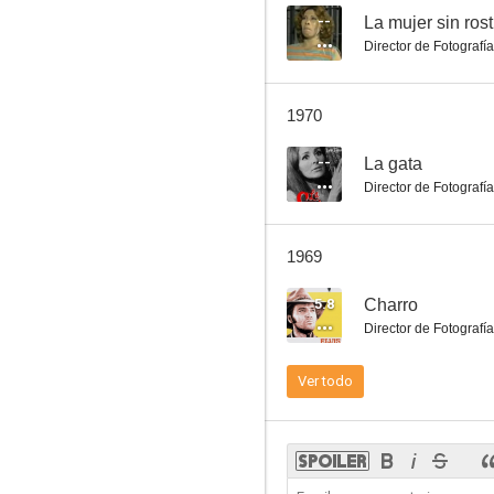
--
La mujer sin rost
Director de Fotografía
La mujer sin rostro
1970
--
--
La gata
Director de Fotografía
1969
5.8
Charro
Director de Fotografía
Anoche cuando se apagó la luz
Ver todo
--