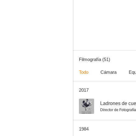
La gran prueba
6.0
Filmografía (51)
Todo
Cámara
Equ
2017
El sargento Hook
--
8.5
Ladrones de cu
Director de Fotografía
1984