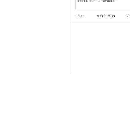
Fecha
Valoración
V
The Scorpio Letters
--
The Pad and How to Use It
--