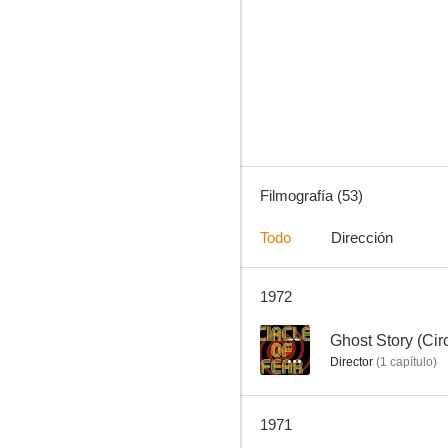
Batman
4.5
Filmografía (53)
Todo
Dirección
1972
La primera conquista
--
--
Ghost Story (Circ
Director
(
1
capítulo
)
1971