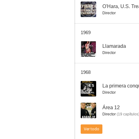
--
O'Hara, U.S. Tr
Director
Llamarada
1969
--
--
Llamarada
Director
1968
4.5
La primera conq
Director
Audacia es el juego
--
Área 12
--
Director
(
19
capítulos
Ver todo