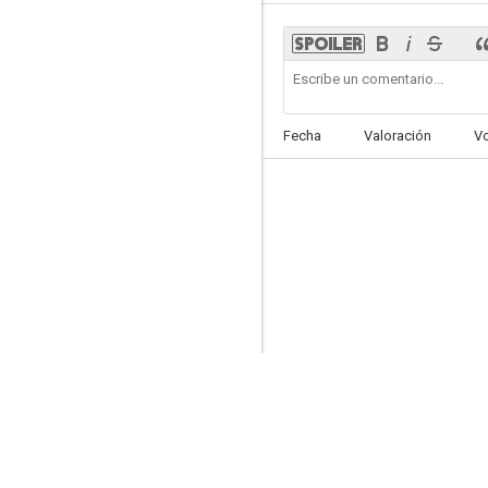
El oso Ben
Fecha
Valoración
V
--
La máscara del Dr. Syn
--