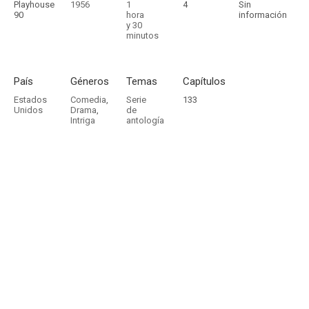
Playhouse
1956
1
4
Sin
90
hora
información
y 30
minutos
País
Géneros
Temas
Capítulos
Estados
Comedia
,
Serie
133
Unidos
Drama
,
de
Intriga
antología