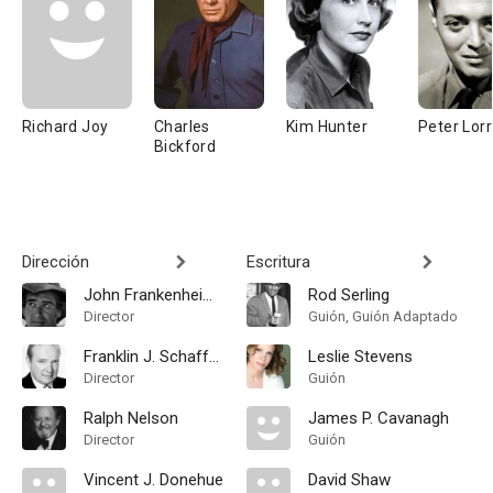
Richard Joy
Charles
Kim Hunter
Peter Lor
Bickford
Dirección
Escritura
John Frankenheimer
Rod Serling
Director
Guión, Guión Adaptado
Franklin J. Schaffner
Leslie Stevens
Director
Guión
Ralph Nelson
James P. Cavanagh
Director
Guión
Vincent J. Donehue
David Shaw