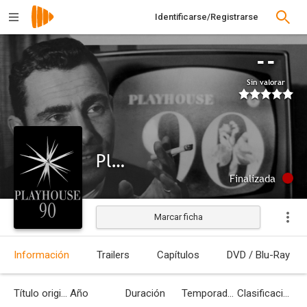
Identificarse/Registrarse
--
Sin valorar
Playhouse 90
Finalizada
Marcar ficha
Información
Trailers
Capítulos
DVD / Blu-Ray
Título original
Año
Duración
Temporadas
Clasificación por edades