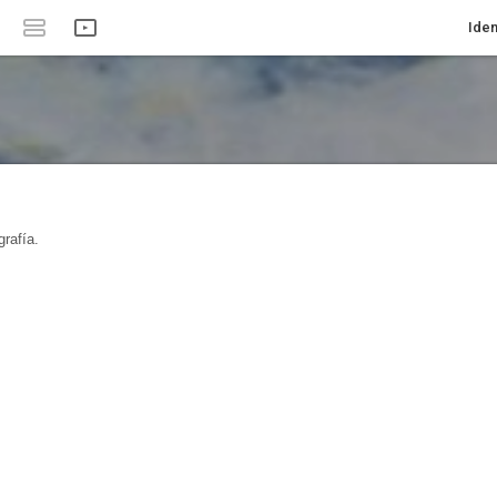
Iden
rafía.