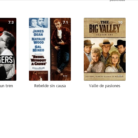
7.3
7.1
10
un tren
Rebelde sin causa
Valle de pasiones
8.3
8.2
8.1