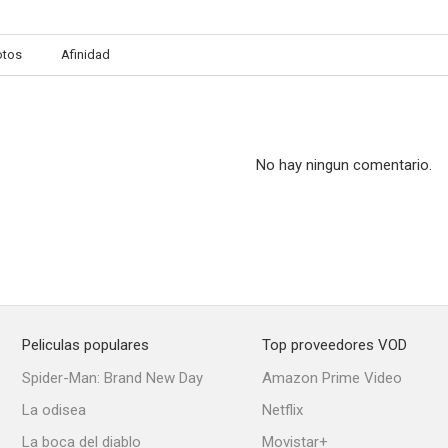
otos
Afinidad
Confidencias de medianoche
El padre es abuelo
Rifles ap
6.0
5.3
No hay ningun comentario.
Peliculas populares
Top proveedores VOD
Pasión que redime
Regreso a la Tierra
Al borde del
Spider-Man: Brand New Day
Amazon Prime Video
--
--
La odisea
Netflix
La boca del diablo
Movistar+