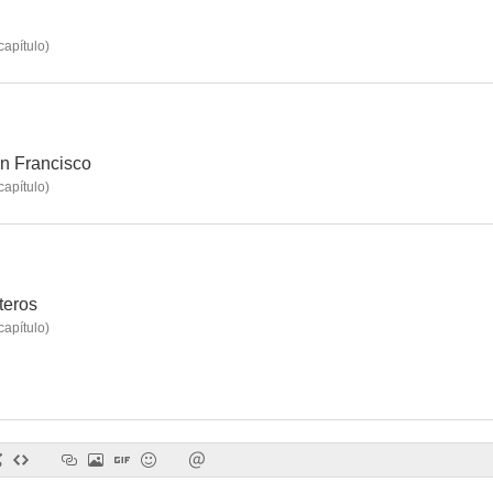
capítulo
)
Un día en Nueva York
Un domingo en Nueva York
El héroe so
7.0
6.9
an Francisco
capítulo
)
teros
capítulo
)
Yo creo en ti
Cometieron dos errores
Te quiero,
6.3
6.3