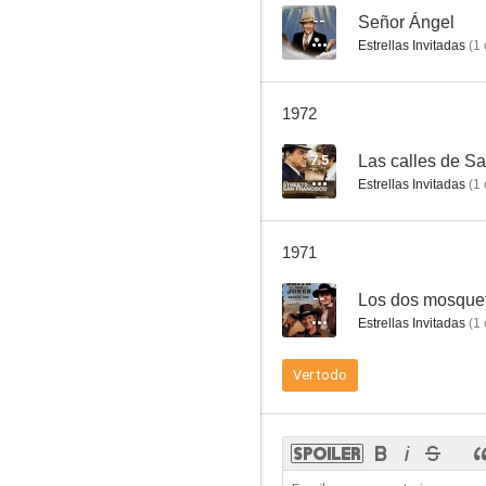
--
Señor Ángel
Estrellas Invitadas
(
1
Perry Mason
1972
7.0
7.5
Las calles de S
Estrellas Invitadas
(
1
1971
--
Los dos mosque
Estrellas Invitadas
(
1
Cerco de odio
Ver todo
6.4