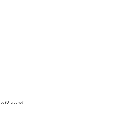
Bonanza
Ironside
Misión imp
8.0
8.0
La dama del lago
Cimarrón
¡Qué verde era
7.3
7.0
o
ive (Uncredited)