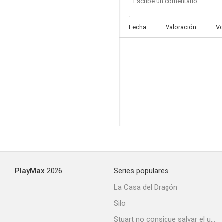
Fecha
Valoración
V
La cima de los héroes
6.0
PlayMax
2026
Series populares
Orden: Caza sin cuartel
La Casa del Dragón
--
Silo
Stuart no consigue salvar el universo