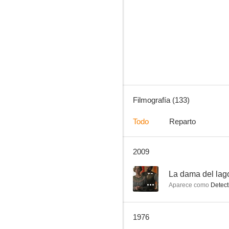
Cuero crudo
8.0
Filmografía (133)
Todo
Reparto
2009
Cita en Las Vegas (Viva Las Vegas)
7.5
--
La dama del lag
Aparece como
Detect
1976