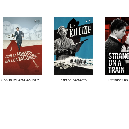
8.0
7.6
Con la muerte en los talones
Atraco perfecto
Extraños en 
9.0
8.9