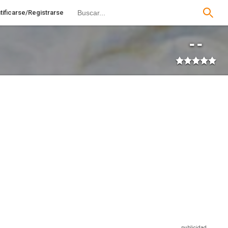
tificarse/Registrarse
--