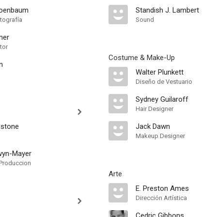
hoenbaum
Standish J. Lambert
tografía
Sound
her
tor
Costume & Make-Up
n
Walter Plunkett
Diseño de Vestuario
Sydney Guilaroff
Hair Designer
dstone
Jack Dawn
Makeup Designer
wyn-Mayer
Produccion
Arte
E. Preston Ames
Dirección Artística
Cedric Gibbons