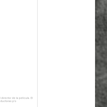
irector de la película. El
oductoras y/o