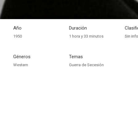
Año
Duración
Clasif
1950
1 hora y 33 minutos
Sin inf
Géneros
Temas
Western
Guerra de Secesión