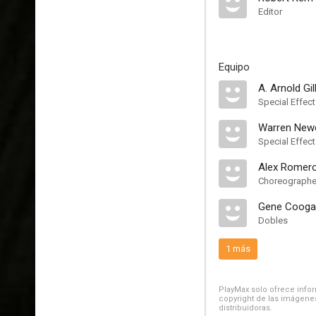
Editor
Equipo
A. Arnold Gil
Special Effec
Warren Ne
Special Effec
Alex Romer
Choreographe
Gene Cooga
Dobles
1 más
PlayMax solo ofrece inform
copyright de las imágenes
distribuidoras.