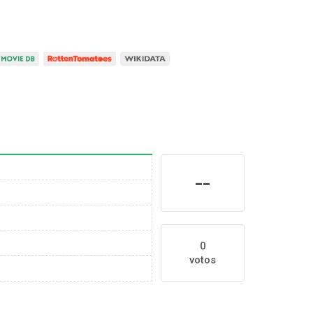
--
0
votos