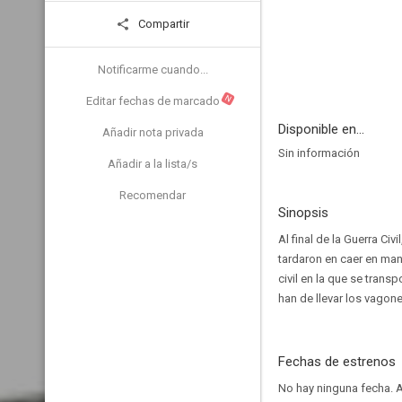
Compartir
Notificarme cuando...
N
Editar fechas de marcado
Disponible en...
Añadir nota privada
Sin información
Añadir a la lista/s
Recomendar
Sinopsis
Al final de la Guerra C
tardaron en caer en man
civil en la que se trans
han de llevar los vagon
Fechas de estrenos
No hay ninguna fecha.
A