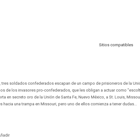
Sitios compatibles
ivil, tres soldados confederados escapan de un campo de prisioneros de la Uni
os de los invasores pro-confederados, que les obligan a actuar como "escol
porta en secreto oro de la Unión de Santa Fe, Nuevo México, a St. Louis, Misso
es hacia una trampa en Missouri, pero uno de ellos comienza a tener dudas...
ñadir