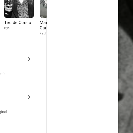
Ted de Corsia
Martín
Jeff Corey
James
Garralaga
Whitmore
Bye
Keeley
Father Damasco
Clint Priest
oria
inal