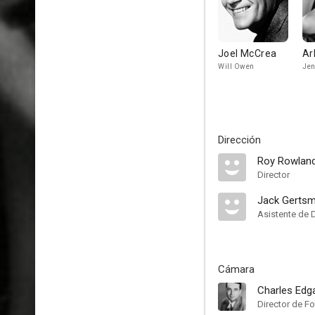
Joel McCrea
Ar
Will Owen
Jen
Dirección
Roy Rowlan
Director
Jack Gerts
Asistente de 
Cámara
Charles Ed
Director de Fo