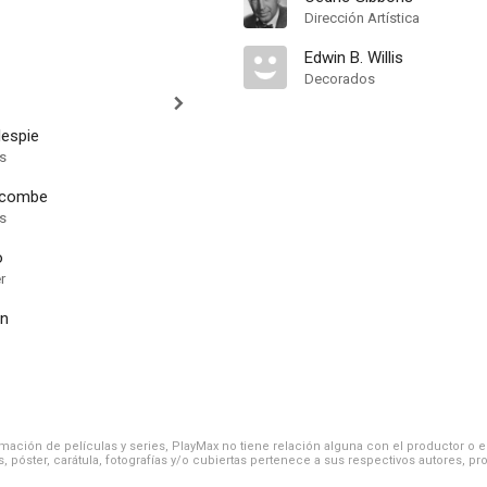
Dirección Artística
Edwin B. Willis
Decorados
lespie
ts
wcombe
ts
o
r
n
ación de películas y series, PlayMax no tiene relación alguna con el productor o el d
, póster, carátula, fotografías y/o cubiertas pertenece a sus respectivos autores, pr