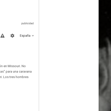
España
ón en Missouri. No
tas" para una caravana
uri. Los tres hombres