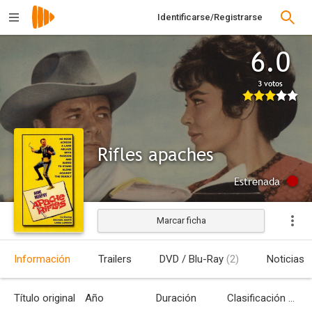
Identificarse/Registrarse
6.0
3 votos
Rifles apaches
Estrenada
Marcar ficha
Información
Trailers
DVD / Blu-Ray
(2)
Noticias
Título original
Año
Duración
Clasificación por edades