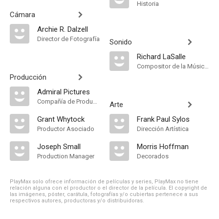
Historia
Cámara
Archie R. Dalzell
Director de Fotografía
Sonido
Richard LaSalle
Compositor de la Música Original
Producción
Admiral Pictures
Compañía de Produccion
Arte
Grant Whytock
Frank Paul Sylos
Productor Asociado
Dirección Artística
Joseph Small
Morris Hoffman
Production Manager
Decorados
PlayMax solo ofrece información de películas y series, PlayMax no tiene
relación alguna con el productor o el director de la película. El copyright de
las imágenes, póster, carátula, fotografías y/o cubiertas pertenece a sus
respectivos autores, productoras y/o distribuidoras.