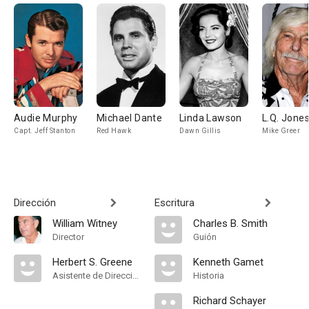
Audie Murphy
Michael Dante
Linda Lawson
L.Q. Jone
Capt. Jeff Stanton
Red Hawk
Dawn Gillis
Mike Greer
Dirección
Escritura
William Witney
Charles B. Smith
Director
Guión
Herbert S. Greene
Kenneth Gamet
Asistente de Dirección
Historia
Richard Schayer