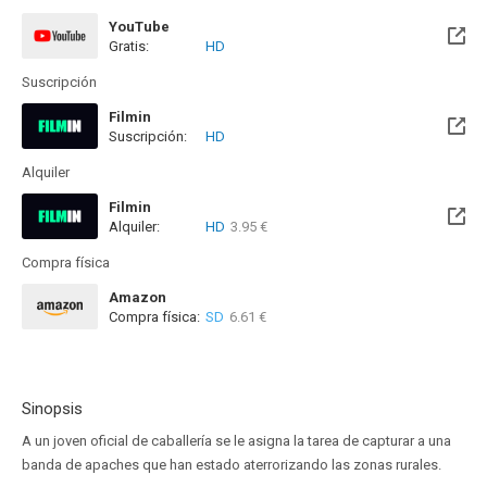
YouTube
Gratis:
HD
Suscripción
Filmin
Suscripción:
HD
Disponible hasta el Mar, 29 Sep 2026 (Queda 1 mes)
Alquiler
Filmin
Alquiler:
HD
3.95 €
Disponible hasta el Mar, 29 Sep 2026 (Queda 1 mes)
Compra física
Amazon
Compra física:
SD
6.61 €
Sinopsis
A un joven oficial de caballería se le asigna la tarea de capturar a una
banda de apaches que han estado aterrorizando las zonas rurales.