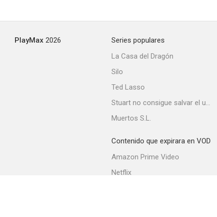
Amanecer en Socorro
PlayMax
2026
Series populares
--
La Casa del Dragón
Silo
Ted Lasso
Stuart no consigue salvar el universo
Muertos S.L.
Contenido que expirara en VOD
Ma and Pa Kettle at Home
Amazon Prime Video
--
Netflix
Filmin
Movistar+