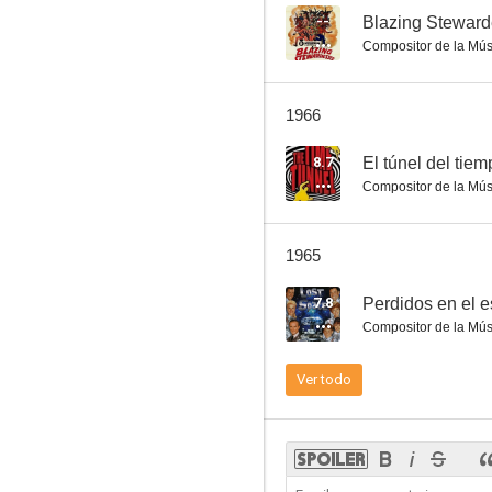
--
Blazing Stewar
Compositor de la Mús
El intruso (The Intruder)
1966
6.1
8.7
El túnel del tie
Compositor de la Mús
1965
7.8
Perdidos en el 
Compositor de la Mús
Taggart
Ver todo
6.0