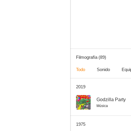
La espada de Damasco
7.0
Filmografía (89)
Todo
Sonido
Equi
2019
El regreso del monstruo
6.7
--
Godzilla Party
Música
1975