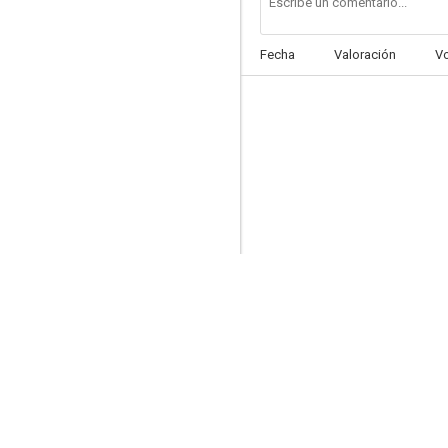
Fecha
Valoración
V
Orgullo de raza
5.0
El cañón del corcel negro
4.5