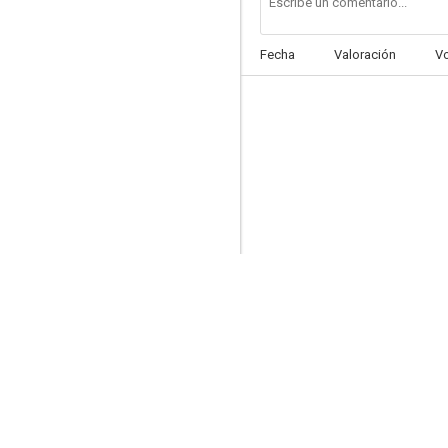
Fecha
Valoración
V
El hombre de los seis millones de dólares
8.5
Falcon Crest
7.8