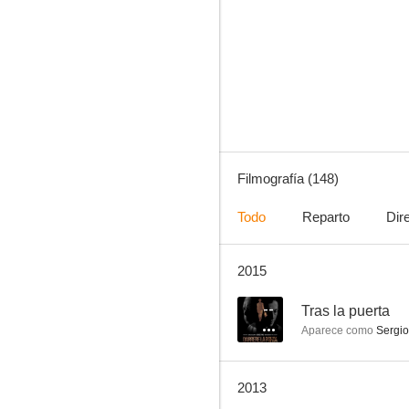
Operación Dragón
6.6
Filmografía (148)
Todo
Reparto
Dir
2015
Superdetective en Hollywood III
10
--
Tras la puerta
Aparece como
Sergio
2013