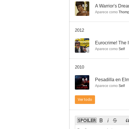
8.0
A Warrior's Dre
Aparece como
Thomp
Tensión en el circuito
2012
9.0
--
Eurocrime! The I
Aparece como
Self
2010
6.4
Aparece como
Self
El Espantapájaros y la señora King
Ver todo
8.8