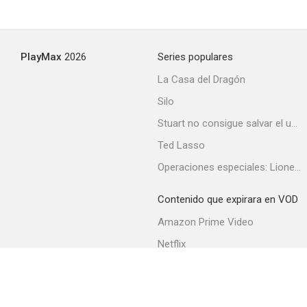
The Road Home
PlayMax
2026
Series populares
--
La Casa del Dragón
Silo
Stuart no consigue salvar el universo
Ted Lasso
Operaciones especiales: Lioness
Contenido que expirara en VOD
Bienvenido al éxito
Amazon Prime Video
--
Netflix
Filmin
Movistar+