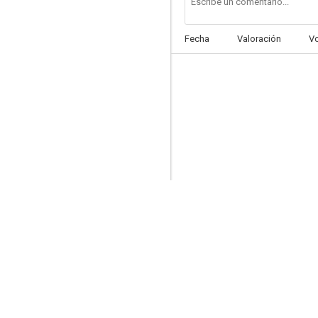
Fecha
Valoración
V
Perry Mason
7.0
El caso O'Hara
6.1