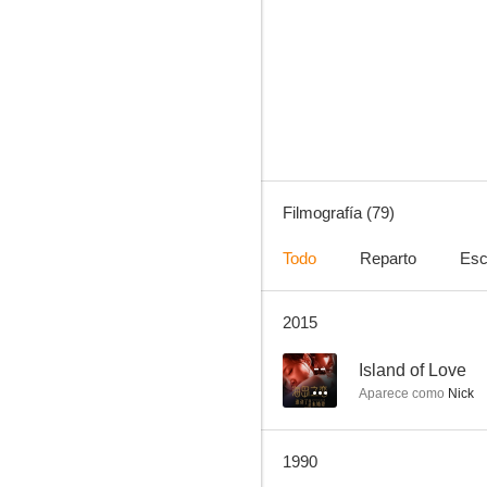
Maverick
10
Filmografía (79)
Todo
Reparto
Esc
2015
Odio entre hermanos
9.2
--
Island of Love
Aparece como
Nick
1990