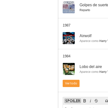
--
Golpes de suert
Reparto
Lobo del aire
1987
7.7
--
Airwolf
Aparece como
Harry 
1984
9.2
Lobo del aire
Aparece como
Harry 
Batman
Ver todo
7.5