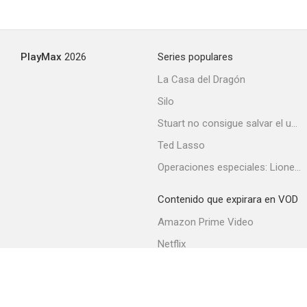
The Miami Story
PlayMax
2026
Series populares
--
La Casa del Dragón
Silo
Stuart no consigue salvar el universo
Ted Lasso
Operaciones especiales: Lioness
Contenido que expirara en VOD
Fort Venganza
Amazon Prime Video
--
Netflix
Filmin
Movistar+