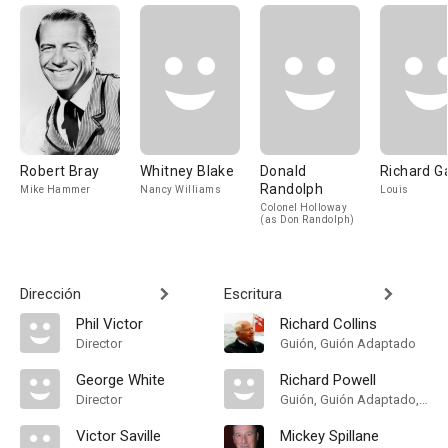
Robert Bray
Whitney Blake
Donald
Richard G
Randolph
Mike Hammer
Nancy Williams
Louis
Colonel Holloway
(as Don Randolph)
Dirección
Escritura
Phil Victor
Richard Collins
Director
Guión, Guión Adaptado
George White
Richard Powell
Director
Guión, Guión Adaptado, Historia
Victor Saville
Mickey Spillane