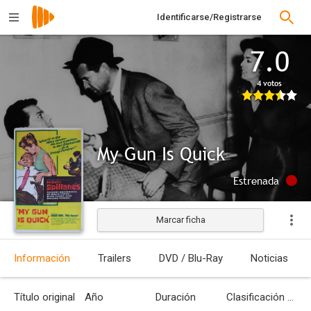
Identificarse/Registrarse
7.0
4 votos
My Gun Is Quick
Estrenada
Marcar ficha
Información
Trailers
DVD / Blu-Ray
Noticias
Título original
Año
Duración
Clasificación por edades