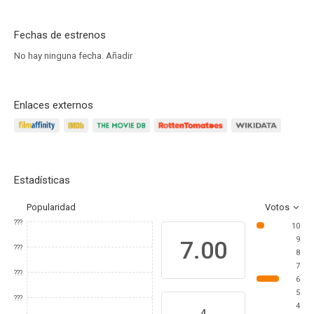
Fechas de estrenos
No hay ninguna fecha.
Añadir
Enlaces externos
Estadísticas
Popularidad
Votos
???
10
9
7.00
???
8
7
???
6
5
???
4
4