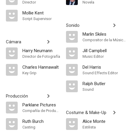
Director
Novela
Mollie Kent
Script Supervisor
Sonido
Marlin Skiles
Compositor de la Música Original
Cámara
Harry Neumann
Jill Campbell
Director de Fotografía
Music Editor
Charles Hannawalt
Del Harris
Key Grip
Sound Effects Editor
Ralph Butler
Sound
Producción
Parklane Pictures
Compañía de Produccion
Costume & Make-Up
Ruth Burch
Alice Monte
Casting
Estilista