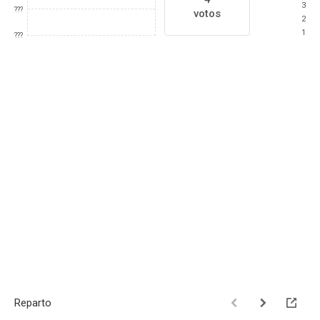
3
???
votos
2
1
???
Reparto