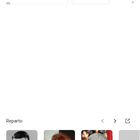
1
???
Reparto