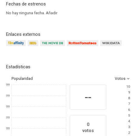
Fechas de estrenos
No hay ninguna fecha.
Añadir
Enlaces externos
Estadísticas
Popularidad
Votos
???
10
9
--
???
8
7
???
6
5
???
4
0
3
???
votos
2