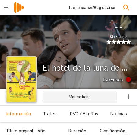
Identificarse/Registrarse
--
Sin valorar
El hotel de la luna de miel
Estrenada
Marcar ficha
Información
Trailers
DVD / Blu-Ray
Noticias
Título original
Año
Duración
Clasificación por edades