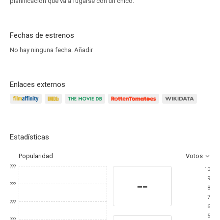
planificación que va a fugarse con un chico.
Fechas de estrenos
No hay ninguna fecha.
Añadir
Enlaces externos
Estadísticas
Popularidad
Votos
???
10
9
--
???
8
7
???
6
5
???