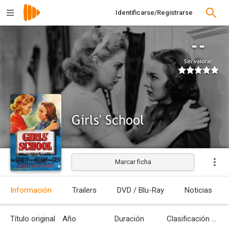
Identificarse/Registrarse
--
Sin valorar
Girls' School
Marcar ficha
Estrenada
Información
Trailers
DVD / Blu-Ray
Noticias
Título original
Año
Duración
Clasificación por edades