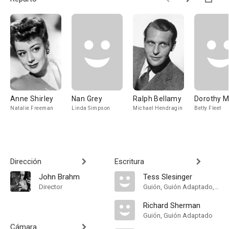
Anne Shirley
Nan Grey
Ralph Bellamy
Dorothy 
Natalie Freeman
Linda Simpson
Michael Hendragin
Betty Fleet
Dirección
Escritura
John Brahm
Tess Slesinger
Director
Guión, Guión Adaptado, Historia
Richard Sherman
Guión, Guión Adaptado
Cámara