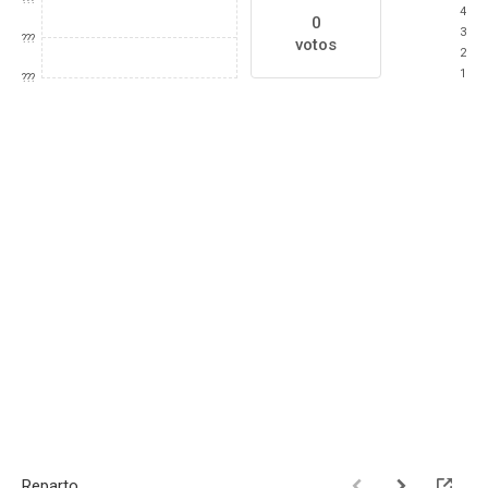
4
0
3
???
votos
2
1
???
Reparto