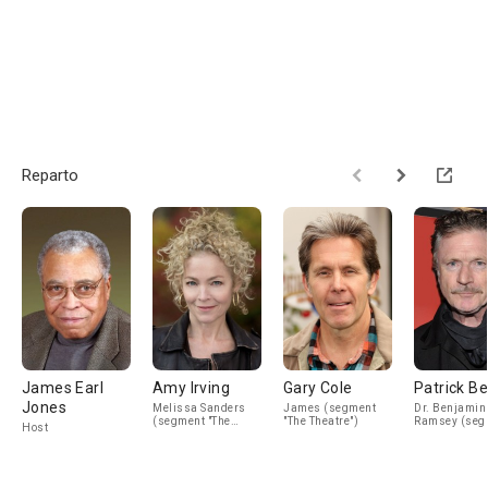
Reparto
James Earl
Amy Irving
Gary Cole
Patrick Be
Jones
Melissa Sanders
James (segment
Dr. Benjamin
(segment "The
"The Theatre")
Ramsey (seg
Host
Theatre")
"Where the D
Are")