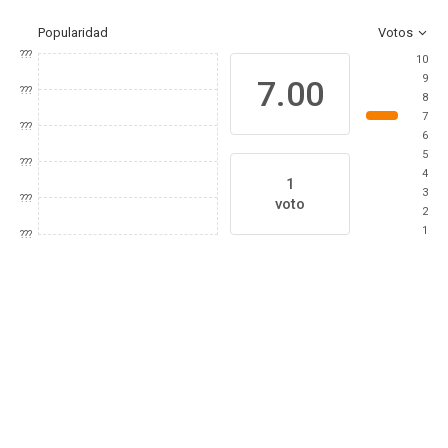
Popularidad
Votos
???
10
9
7.00
???
8
7
???
6
5
???
4
1
3
???
voto
2
1
???