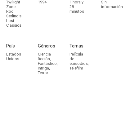
Twilight
1994
1 hora y
Sin
Zone:
28
información
Rod
minutos
Serling’s
Lost
Classics
País
Géneros
Temas
Estados
Ciencia
Película
Unidos
ficción
,
de
Fantástico
,
episodios
,
Intriga
,
Telefilm
Terror