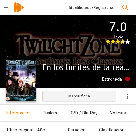
Identificarse/Registrarse
7.0
1 voto
En los límites de la realidad
Estrenada
Marcar ficha
Información
Trailers
DVD / Blu-Ray
Noticias
Título original
Año
Duración
Clasificación por edades