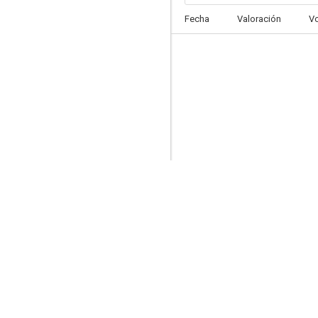
Fecha
Valoración
V
Amarga victoria
--
Torchy Blane in Chinatown
--