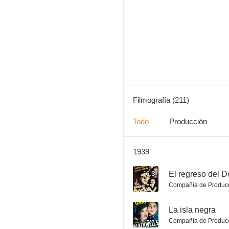
El regreso del Doctor X
6.0
Filmografía (211)
Todo
Producción
1939
El mundo que nace
5.1
6.3
El regreso del D
Compañía de Produc
--
La isla negra
Compañía de Produc