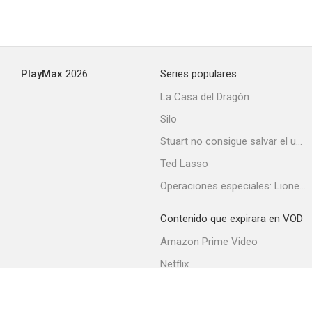
PlayMax
2026
Series populares
¡Que semana!
La Casa del Dragón
--
Silo
Stuart no consigue salvar el universo
Ted Lasso
Operaciones especiales: Lioness
Contenido que expirara en VOD
Amazon Prime Video
La gran jugada
Netflix
--
Filmin
Movistar+