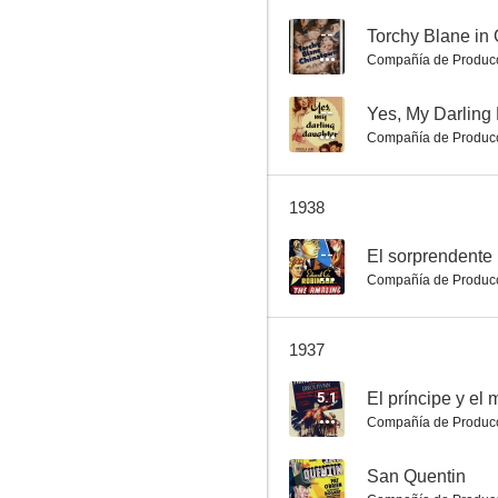
--
Torchy Blane in
Compañía de Produc
El príncipe y el mendigo
--
Yes, My Darling
5.0
Compañía de Produc
1938
--
El sorprendente 
Compañía de Produc
1937
Al sol
4.0
5.1
El príncipe y el
Compañía de Produc
--
San Quentin