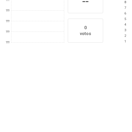
--
???
8
7
???
6
5
???
4
0
3
???
votos
2
1
???