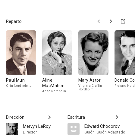
Reparto
Paul Muni
Aline
Mary Astor
Donald C
MacMahon
Orin Nordholm Jr.
Virginia Claffin
Richard Nor
Nordholm
Anna Nordholm
Dirección
Escritura
Mervyn LeRoy
Edward Chodorov
Director
Guión, Guión Adaptado