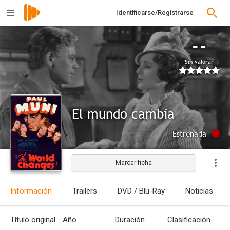
Identificarse/Registrarse
--
Sin valorar
El mundo cambia
Estrenada
Marcar ficha
Información
Trailers
DVD / Blu-Ray
Noticias
Título original
Año
Duración
Clasificación por edades