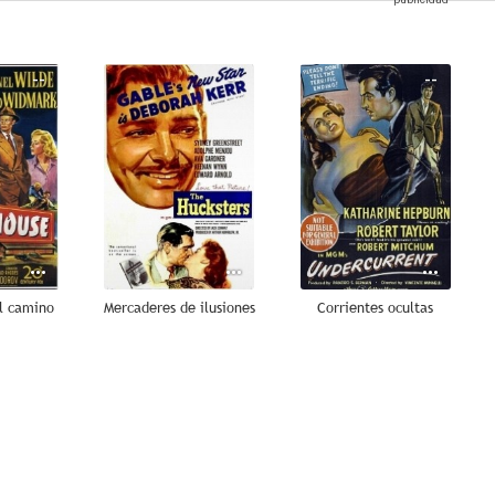
--
--
--
el camino
Mercaderes de ilusiones
Corrientes ocultas
--
--
--