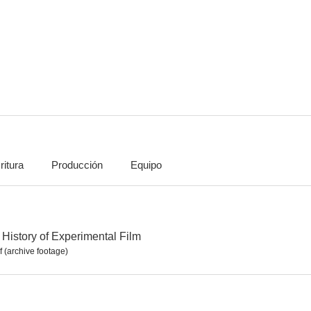
Encantos de juventud
Héroes del mar
Tell No T
--
--
ritura
Producción
Equipo
The League of Frightened Men
La sirena del puerto
La mujer s
--
--
 History of Experimental Film
 (archive footage)