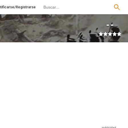
tificarse/Registrarse
--