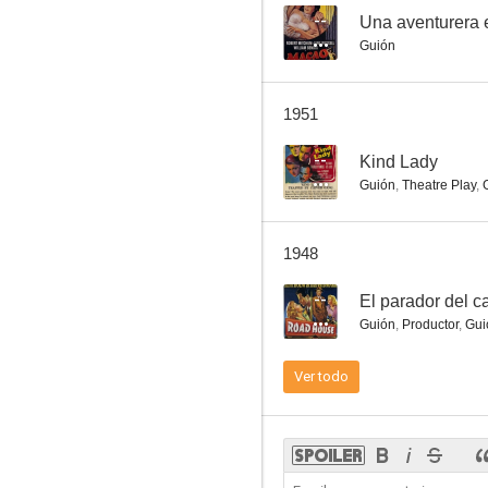
--
Una aventurera
Guión
Por unos ojos negros
1951
--
--
Kind Lady
Guión
,
Theatre Play
,
1948
--
El parador del 
Guión
,
Productor
,
Gui
Por el mal camino
Ver todo