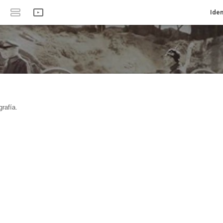
Iden
rafía.