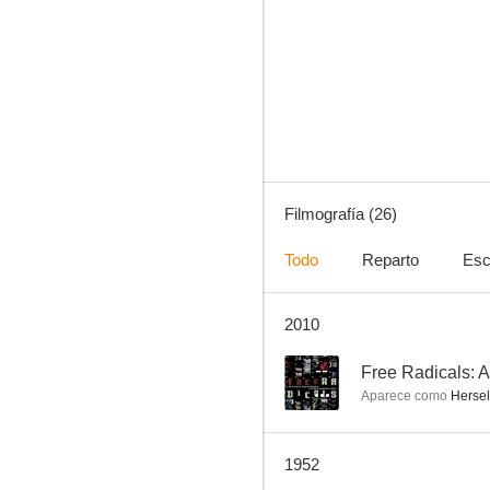
Predilección (La vida de las hermanas Brontë)
--
Filmografía (26)
Todo
Reparto
Esc
2010
Rich Man, Poor Girl
--
--
Free Radicals: A
Aparece como
Herself
1952