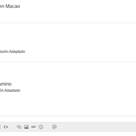
 en Macao
Alibi Ike
Madame Du Barry
Desirab
--
Guión Adaptado
camino
ón Adaptado
El mundo cambia