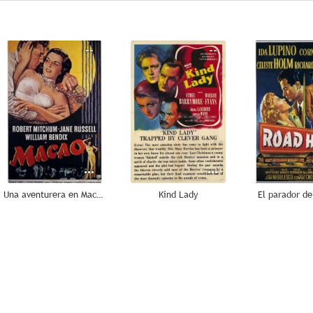
--
--
Una aventurera en Macao
Kind Lady
El parador d
--
--