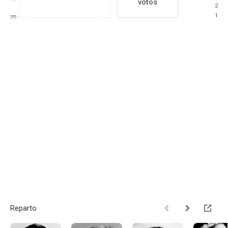
votos
2
1
???
Reparto