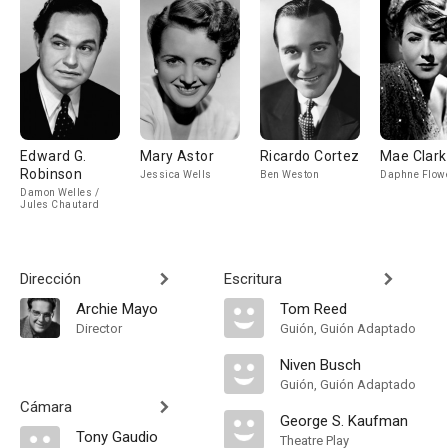
Edward G.
Mary Astor
Ricardo Cortez
Mae Clark
Robinson
Jessica Wells
Ben Weston
Daphne Flow
Damon Welles /
Jules Chautard
Dirección
Escritura
Archie Mayo
Tom Reed
Director
Guión, Guión Adaptado
Niven Busch
Guión, Guión Adaptado
Cámara
George S. Kaufman
Tony Gaudio
Theatre Play