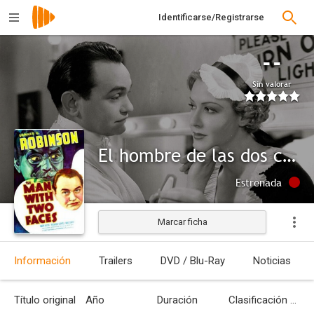
Identificarse/Registrarse
--
Sin valorar
El hombre de las dos caras
Estrenada
Marcar ficha
Información
Trailers
DVD / Blu-Ray
Noticias
Título original
Año
Duración
Clasificación por edades