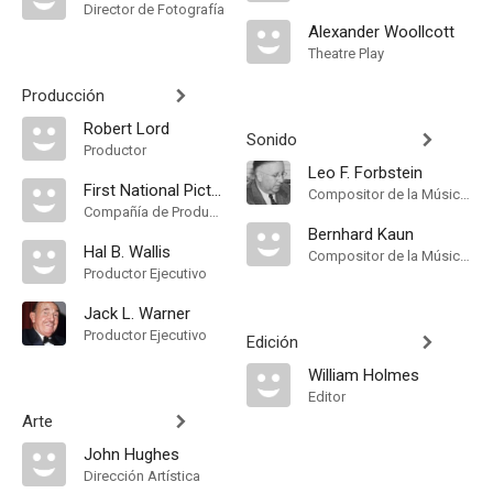
Director de Fotografía
Alexander Woollcott
Theatre Play
Producción
Robert Lord
Sonido
Productor
Leo F. Forbstein
First National Pictures
Compositor de la Música Original, Music Director
Compañía de Produccion
Bernhard Kaun
Hal B. Wallis
Compositor de la Música Original
Productor Ejecutivo
Jack L. Warner
Productor Ejecutivo
Edición
William Holmes
Editor
Arte
John Hughes
Dirección Artística