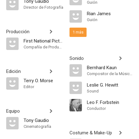
Tony Gaudio
Guión
Director de Fotografía
Rian James
Guión
Producción
1 más
First National Pictures
Compañía de Produccion
Sonido
Bernhard Kaun
Edición
Compositor de la Música Original, Música
Terry O. Morse
Leslie G. Hewitt
Editor
Sound
Leo F. Forbstein
Conductor
Equipo
Tony Gaudio
Cinematografía
Costume & Make-Up