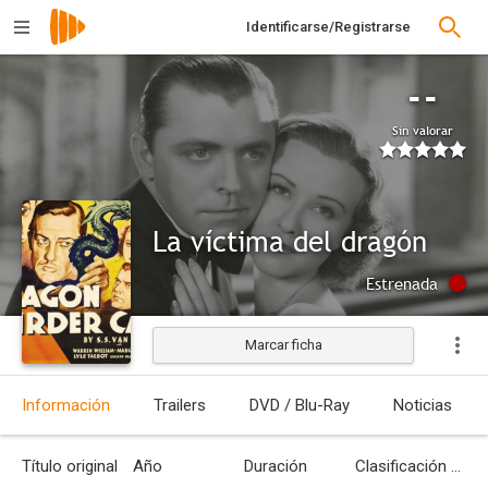
Identificarse/Registrarse
--
Sin valorar
La víctima del dragón
Estrenada
Marcar ficha
Información
Trailers
DVD / Blu-Ray
Noticias
Título original
Año
Duración
Clasificación por edades