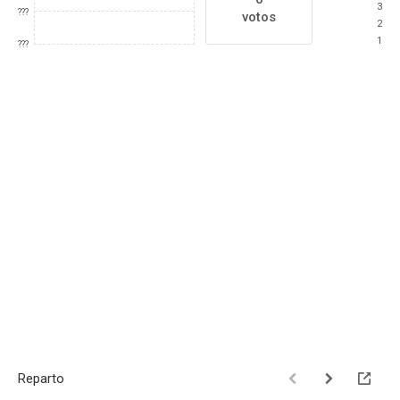
3
???
votos
2
1
???
Reparto