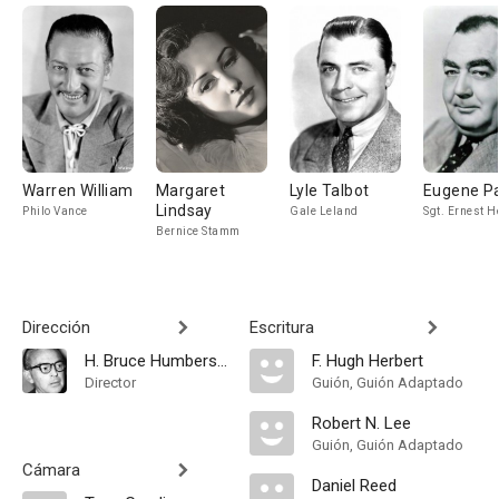
Warren William
Margaret
Lyle Talbot
Eugene Pa
Lindsay
Philo Vance
Gale Leland
Sgt. Ernest H
Bernice Stamm
Dirección
Escritura
H. Bruce Humberstone
F. Hugh Herbert
Director
Guión, Guión Adaptado
Robert N. Lee
Guión, Guión Adaptado
Cámara
Daniel Reed