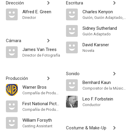
Dirección
Escritura
Alfred E. Green
Charles Kenyon
Director
Guión, Guión Adaptado, Dialogue
Sidney Sutherland
Guión Adaptado
Cámara
David Karsner
James Van Trees
Novela
Director de Fotografía
Sonido
Producción
Bernhard Kaun
Warner Bros
Compositor de la Música Original
Compañía de Produccion
Leo F. Forbstein
First National Pictures
Conductor
Compañía de Produccion
William Forsyth
Casting Assistant
Costume & Make-Up