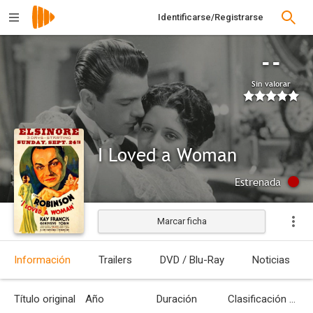
Identificarse/Registrarse
--
Sin valorar
I Loved a Woman
Estrenada
Marcar ficha
Información
Trailers
DVD / Blu-Ray
Noticias
Título original
Año
Duración
Clasificación por edades