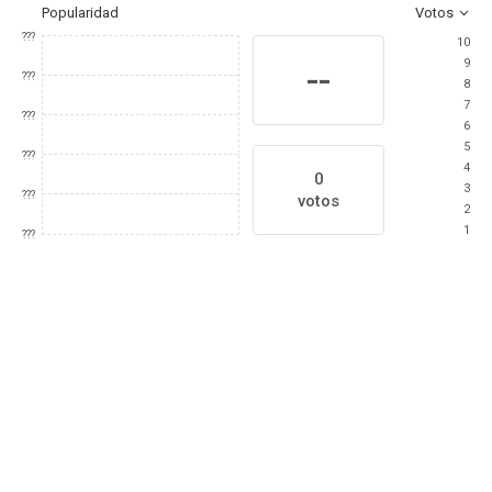
Popularidad
Votos
???
10
9
--
???
8
7
???
6
5
???
4
0
3
???
votos
2
1
???