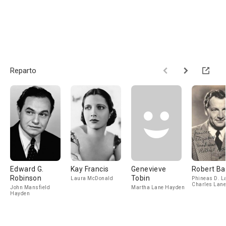
Reparto
Edward G.
Kay Francis
Genevieve
Robert Ba
Robinson
Tobin
Laura McDonald
Phineas D. L
Charles Lane
John Mansfield
Martha Lane Hayden
Hayden