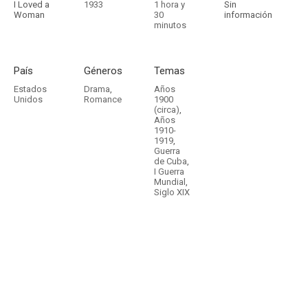
I Loved a
1933
1 hora y
Sin
Woman
30
información
minutos
País
Géneros
Temas
Estados
Drama
,
Años
Unidos
Romance
1900
(circa)
,
Años
1910-
1919
,
Guerra
de Cuba
,
I Guerra
Mundial
,
Siglo XIX