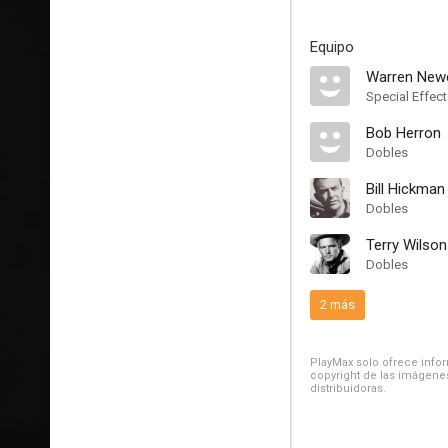
Equipo
Warren Ne
Special Effec
Bob Herron
Dobles
Bill Hickman
Dobles
Terry Wilson
Dobles
2 más
PlayMax solo ofrece inform
copyright de las imágenes
distribuidoras.