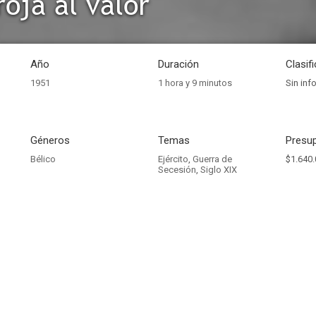
roja al valor
Año
Duración
Clasif
1951
1 hora y 9 minutos
Sin inf
Géneros
Temas
Presup
Bélico
Ejército
,
Guerra de
$1.640.
Secesión
,
Siglo XIX