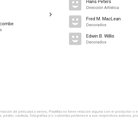
Hans Peters
Dirección Artística
Fred M. MacLean
wcombe
Decorados
ts
Edwin B. Willis
Decorados
ación de películas y series, PlayMax no tiene relación alguna con el productor o el d
, póster, carátula, fotografías y/o cubiertas pertenece a sus respectivos autores, pr