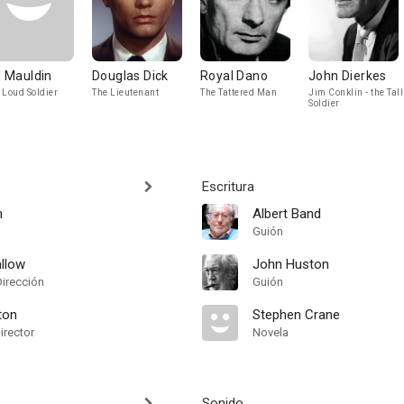
ll Mauldin
Douglas Dick
Royal Dano
John Dierkes
 Loud Soldier
The Lieutenant
The Tattered Man
Jim Conklin - the Tall
Soldier
Escritura
n
Albert Band
Guión
llow
John Huston
Dirección
Guión
ton
Stephen Crane
irector
Novela
Sonido