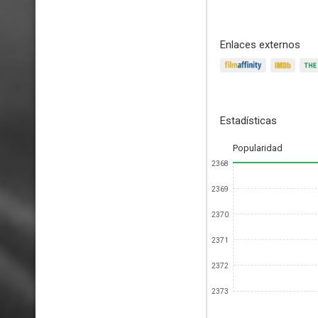
Enlaces externos
Estadísticas
Popularidad
2368
2369
2370
2371
2372
2373