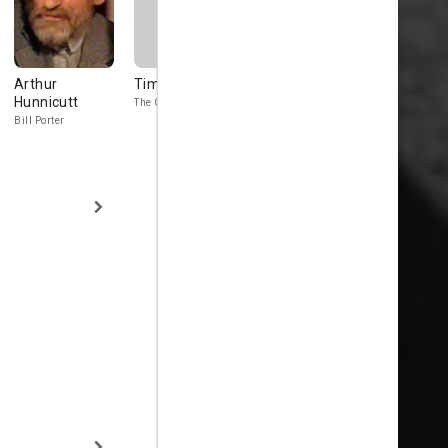
Arthur
Tim Durant
Andy Devine
Robert Eas
Hunnicutt
The General
The Cheery Soldier
Thompson
Bill Porter