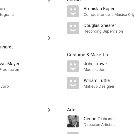
son
Bronislau Kaper
tografía
Compositor de la Música Orig
Douglas Shearer
Recording Supervision
inhardt
Costume & Make-Up
wyn-Mayer
John Truwe
Produccion
Maquilladora
William Tuttle
cutivo
Makeup Designer
Arte
Cedric Gibbons
Dirección Artística