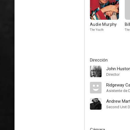
Audie Murphy
Bi
The Youth
The
Dirección
John Husto
Director
Ridgeway Ca
Asistente de 
Andrew Mar
Second Unit D
Cámara