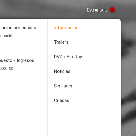
Estrenada
icación por edades
Información
ormación
Trailers
DVD / Blu-Ray
uesto - Ingresos
000 -
$0
Noticias
Similares
Críticas