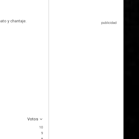
ato y chantaje.
Votos
10
9