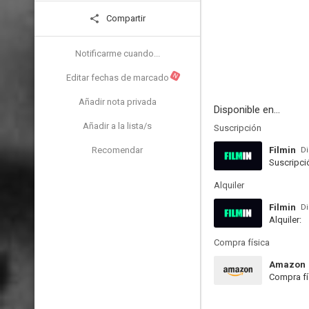
Compartir
Notificarme cuando...
N
Editar fechas de marcado
Añadir nota privada
Disponible en...
Añadir a la lista/s
Suscripción
Recomendar
Filmin
Di
Suscripci
Alquiler
Filmin
Di
Alquiler:
Compra física
Amazon
Compra fí