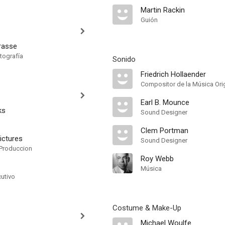
Martin Rackin
Guión
rasse
tografía
Sonido
Friedrich Hollaender
Compositor de la Música Orig
Earl B. Mounce
ks
Sound Designer
Clem Portman
ictures
Sound Designer
Produccion
Roy Webb
Música
cutivo
Costume & Make-Up
Michael Woulfe