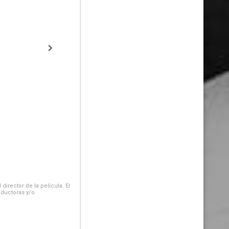
irector de la película. El
oductoras y/o