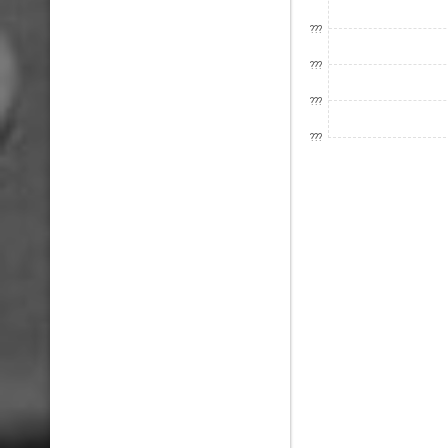
???
???
???
???