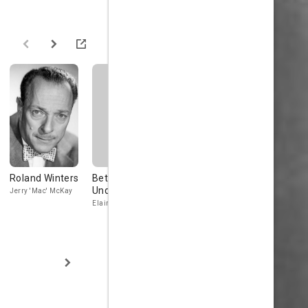
Roland Winters
Betty
Robert Gist
David Wolf
Underwood
Jerry 'Mac' McKay
Roy Collins, aka Max
Matthew Daw
Gibney
Elaine Storm