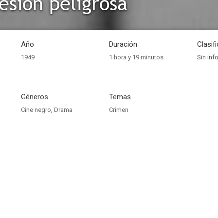
esión peligrosa
Año
Duración
Clasif
1949
1 hora y 19 minutos
Sin inf
Géneros
Temas
Cine negro
,
Drama
Crimen