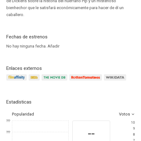
de Dickens sobre la historia del huérfano Pip y un misterioso
bienhechor que le satisfará económicamente para hacer de él un
caballero.
Fechas de estrenos
No hay ninguna fecha.
Añadir
Enlaces externos
Estadísticas
Popularidad
Votos
???
10
9
--
???
8
7