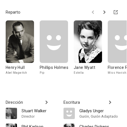
Reparto
Henry Hull
Phillips Holmes
Jane Wyatt
Florence 
Abel Magwitch
Pip
Estella
Miss Havis
Dirección
Escritura
Stuart Walker
Gladys Unger
Director
Guión, Guión Adaptado
Phil Karlson
Charles Dickens