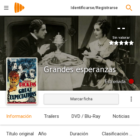
Identificarse/Registrarse
--
Sin valorar
Grandes esperanzas
Estrenada
Marcar ficha
Información
Trailers
DVD / Blu-Ray
Noticias
Título original
Año
Duración
Clasificación por edades