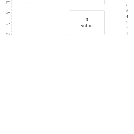
???
6
5
???
4
0
3
???
votos
2
1
???