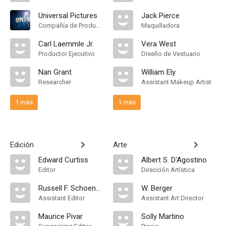
Universal Pictures
Jack Pierce
Compañía de Produccion
Maquilladora
Carl Laemmle Jr.
Vera West
Productor Ejecutivo
Diseño de Vestuario
Nan Grant
William Ely
Researcher
Assistant Makeup Artist
1 más
1 más
Edición
Arte
Edward Curtiss
Albert S. D'Agostino
Editor
Dirección Artística
Russell F. Schoengarth
W. Berger
Assistant Editor
Assistant Art Director
Maurice Pivar
Solly Martino