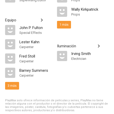
Supervising Editor
Props
Wally Kirkpatrick
Props
Equipo
1 más
John P. Fulton
Special Effects
Lester Kahn
Iluminación
Carpenter
Irving Smith
Fred Stoll
Electrician
Carpenter
Barney Summers
Carpenter
3 más
PlayMax solo ofrece información de películas y series, PlayMax no tiene
relación alguna con el productor o el director de la película. El copyright de
las imágenes, póster, carátula, fotografías y/o cubiertas pertenece a sus
respectivos autores, productoras y/o distribuidoras.