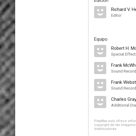
Edición
Richard V. 
Editor
Equipo
Robert H. M
Special Effec
Frank McWh
Sound Record
Frank Webst
Sound Record
Charles Gra
Additional Di
PlayMax solo ofrece inform
copyright de las imágenes
distribuidoras.