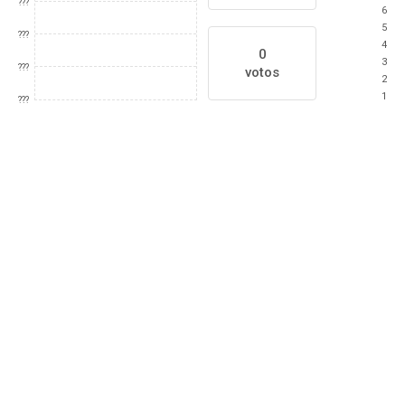
???
6
5
???
4
0
3
???
votos
2
1
???