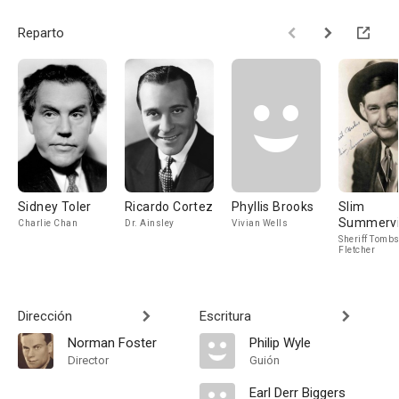
Reparto
Sidney Toler
Ricardo Cortez
Phyllis Brooks
Slim
Summervi
Charlie Chan
Dr. Ainsley
Vivian Wells
Sheriff Tomb
Fletcher
Dirección
Escritura
Norman Foster
Philip Wyle
Director
Guión
Earl Derr Biggers