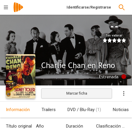
Identificarse/Registrarse
--
Sin valorar
Charlie Chan en Reno
Estrenada
Marcar ficha
Información
Trailers
DVD / Blu-Ray
(1)
Noticias
Título original
Año
Duración
Clasificación por edades