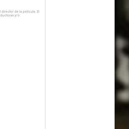
irector de la película. El
oductoras y/o