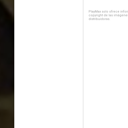
PlayMax solo ofrece inform
copyright de las imágenes
distribuidoras.