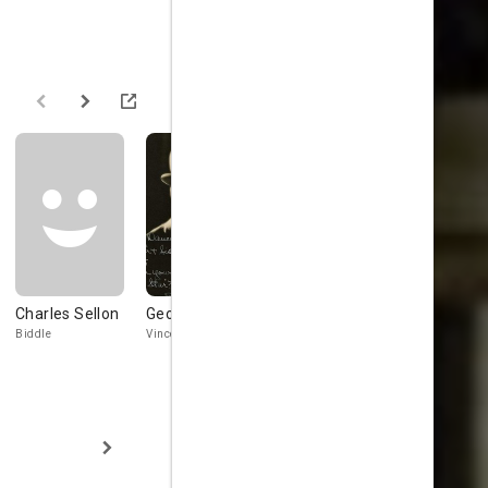
Charles Sellon
George Davis
Robert Emmett
Maude Fea
Keane
Biddle
Vincentini
Miss Teasdal
Phelps