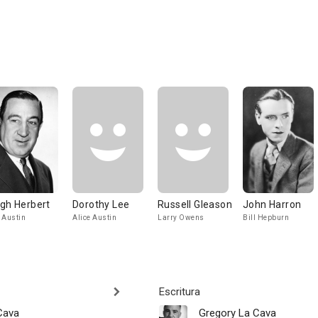
gh Herbert
Dorothy Lee
Russell Gleason
John Harron
 Austin
Alice Austin
Larry Owens
Bill Hepburn
Escritura
Cava
Gregory La Cava