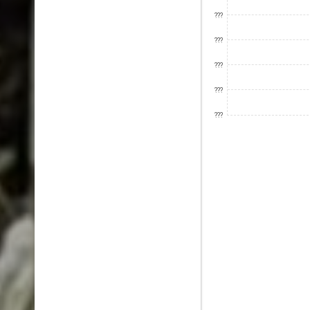
???
???
???
???
???