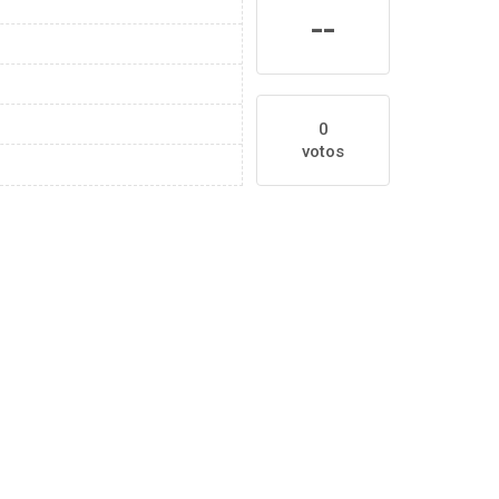
--
0
votos