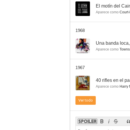
--
El motín del Cai
Aparece como
Court-
Viaje alucinante
1968
6.0
--
Una banda loca,
Aparece como
Townsm
1967
--
40 rifles en el 
Aparece como
Harry 
Dakota Lil
Ver todo
3.9