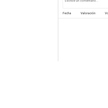
Fecha
Valoración
V
La hija de Belle Starr
--
Una banda loca, loca
--