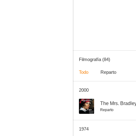
El desertor de El Álamo
7.0
Filmografía (84)
Todo
Reparto
2000
El motín del Caine
6.1
--
The Mrs. Bradley
Reparto
1974