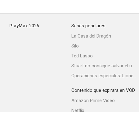
U-Boat Prisoner
PlayMax
2026
Series populares
--
La Casa del Dragón
Silo
Ted Lasso
Stuart no consigue salvar el universo
Operaciones especiales: Lioness
Contenido que expirara en VOD
Nunca nos han vencido
Amazon Prime Video
--
Netflix
Filmin
Movistar+