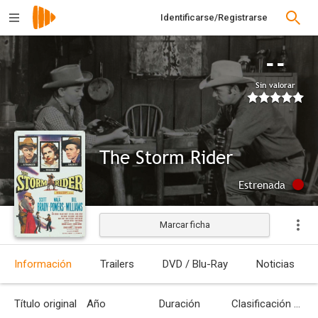
Identificarse/Registrarse
--
Sin valorar
The Storm Rider
Estrenada
Marcar ficha
Información
Trailers
DVD / Blu-Ray
Noticias
Título original
Año
Duración
Clasificación por edades