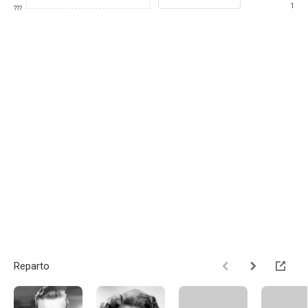
1
???
Reparto