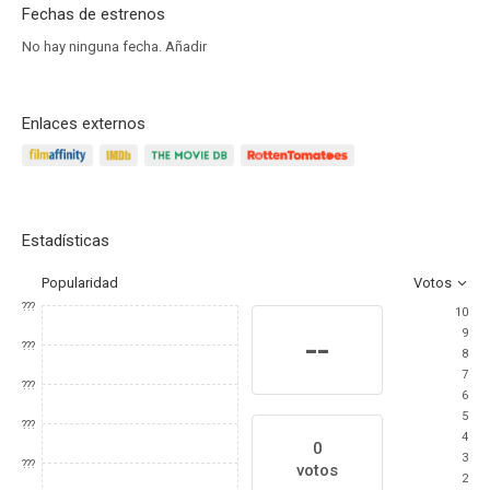
Fechas de estrenos
No hay ninguna fecha.
Añadir
Enlaces externos
Estadísticas
Popularidad
Votos
???
10
9
--
???
8
7
???
6
5
???
4
0
3
???
votos
2