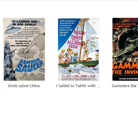
3.5
--
Ovnis sobre China
I Sailed to Tahiti with an All Girl Crew
Gammera the I
--
--