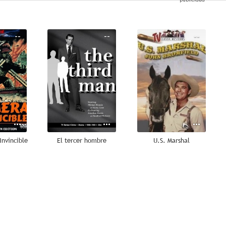
--
--
--
nvincible
El tercer hombre
U.S. Marshal
--
--
--