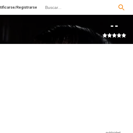
tificarse/Registrarse
--