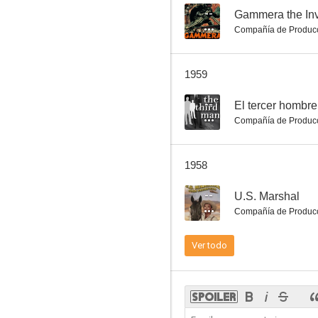
--
Gammera the Inv
Compañía de Produc
Betty Boop: Not Now
1959
--
El tercer hombre
Compañía de Produc
1958
--
U.S. Marshal
Compañía de Produc
Ver todo