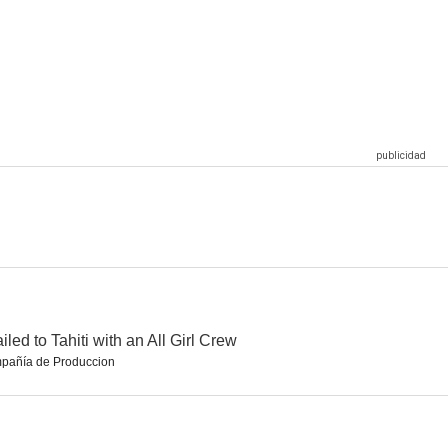
tective
The Storm Rider
Sheriff of Cochise
--
--
--
idn't Ring
The Fighting Devil Dogs
Betty Boop and Little Jimmy
--
--
ailed to Tahiti with an All Girl Crew
pañía de Produccion