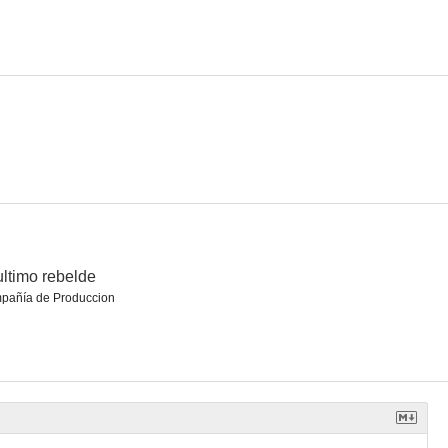
 cupido
Betty Boop's Bamboo Isle
ultimo rebelde
pañía de Produccion