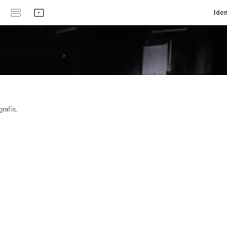
Iden
rafía.