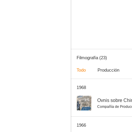
El ultimo rebelde
--
Filmografía (23)
Todo
Producción
1968
Stock Car
--
3.5
Ovnis sobre Chi
Compañía de Produc
1966