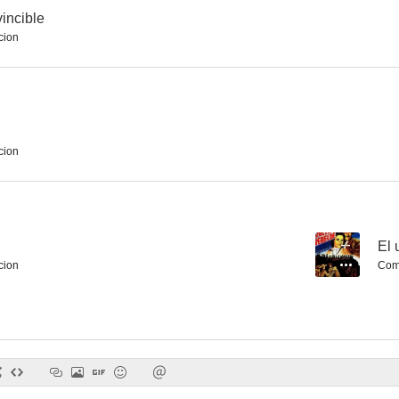
incible
cion
Rey del bataclan
Swat the Fly
Apostando a
cion
--
El 
cion
Com