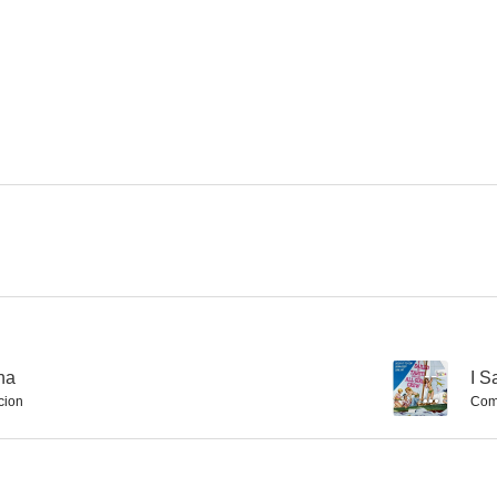
God Is My Partner
Cómo casarse con un millonario
Official De
--
--
China Smith
Ghost Catchers
The Postman D
--
--
na
--
I S
cion
Com