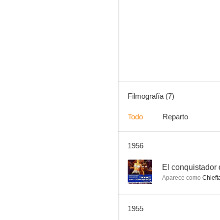
El conquistador de Mongolia
--
Filmografía (7)
Todo
Reparto
1956
El submarino fantasma
--
El conquistador
Aparece como
Chiefta
1955