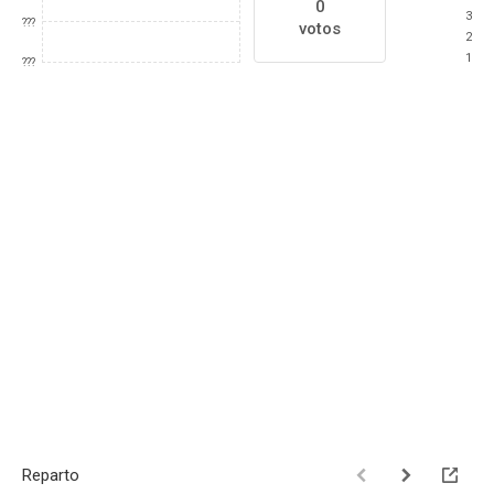
0
3
???
votos
2
1
???
Reparto