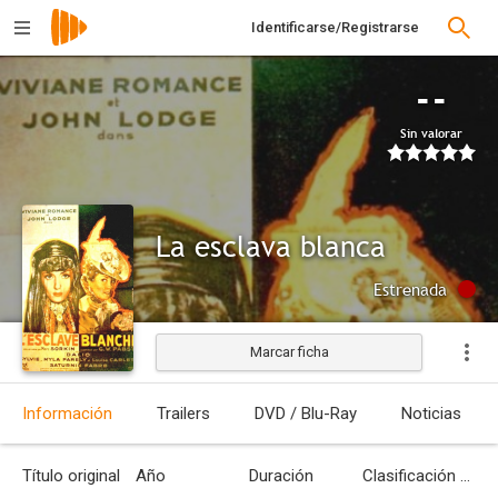
Identificarse/Registrarse
--
Sin valorar
La esclava blanca
Estrenada
Marcar ficha
Información
Trailers
DVD / Blu-Ray
Noticias
Título original
Año
Duración
Clasificación por edades