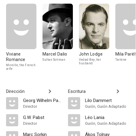
Viviane
Marcel Dalio
John Lodge
Mila Parél
Romance
Sultan Soliman
Vedad Bey, her
Tarkine
husband
Mireille, the French
wife
Dirección
Escritura
Georg Wilhelm Pabst
Lilo Dammert
Director
Guión, Guión Adaptado
G.W. Pabst
Léo Lania
Director
Guión, Guión Adaptado
Marc Sorkin
Ákos Tolnay