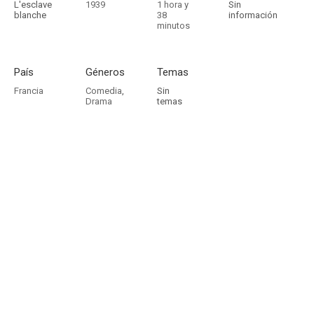
L'esclave
1939
1 hora y
Sin
blanche
38
información
minutos
País
Géneros
Temas
Francia
Comedia
,
Sin
Drama
temas