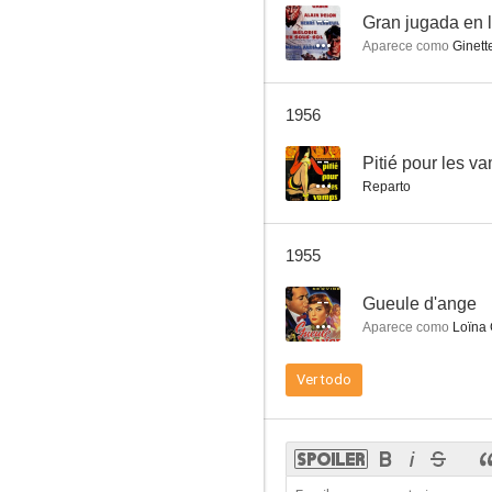
--
Gran jugada en 
Aparece como
Ginette
Maya
1956
--
--
Pitié pour les v
Reparto
1955
--
Gueule d'ange
Aparece como
Loïna 
L'affaire du collier de la reine
Ver todo
--