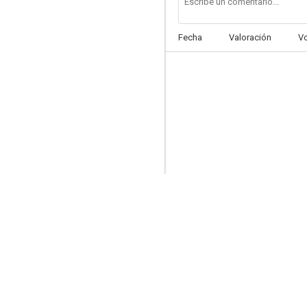
Fecha
Valoración
V
Carmen
--
La venus ciega
--