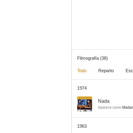
Pitié pour les vamps
--
Filmografía (38)
Todo
Reparto
Esc
1974
La chair et le diable
--
--
Nada
Aparece como
Madame
1963