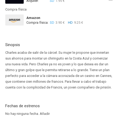
Alquiler:
SD
1.95 €
Disponible hasta el Vie, 14 Ago 2026 (Quedan 5 días)
Compra física
Amazon
Compra física:
SD
3.90 €
HD
9.25 €
Sinopsis
Charles acaba de salir de la cárcel. Su mujer le propone que inviertan
sus ahorros para montar un chiringuito en la Costa Azul y comenzar
una nueva vida. Pero Charles ya no es joven y lo que desea es dar un
último y gran golpe que le permita retirarse a lo grande. Tiene un plan
perfecto para acceder a la cámara acorazada de un casino en Cannes,
que contiene cien millones de francos. Para llevar a cabo el trabajo
cuenta con la complicidad de Francis, un joven compañero de prisión.
Fechas de estrenos
No hay ninguna fecha.
Añadir