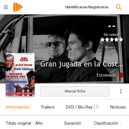
Identificarse/Registrarse
--
Sin valorar
Gran jugada en la Costa Azul
Estrenada
Marcar ficha
Información
Trailers
DVD / Blu-Ray
(7)
Noticias
Título original
Año
Duración
Clasificación por edades