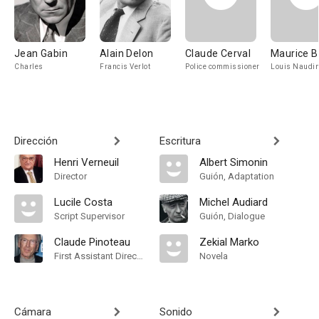
Jean Gabin
Alain Delon
Claude Cerval
Maurice B
Charles
Francis Verlot
Police commissioner
Louis Naudi
Dirección
Escritura
Henri Verneuil
Albert Simonin
Director
Guión, Adaptation
Lucile Costa
Michel Audiard
Script Supervisor
Guión, Dialogue
Claude Pinoteau
Zekial Marko
First Assistant Director
Novela
Cámara
Sonido