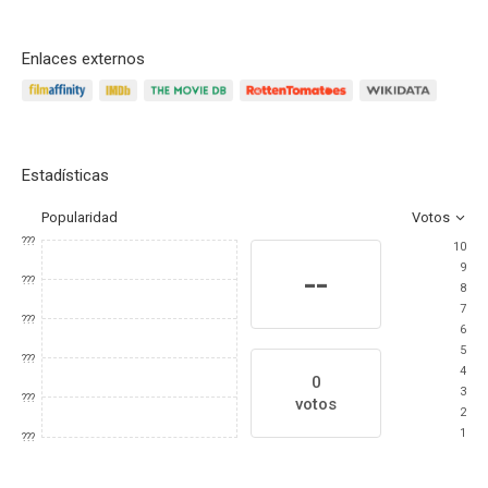
Enlaces externos
Estadísticas
Popularidad
Votos
???
10
9
--
???
8
7
???
6
5
???
4
0
3
???
votos
2
1
???