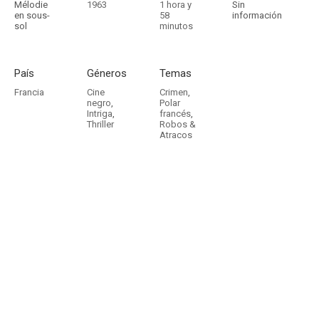
Mélodie
1963
1 hora y
Sin
en sous-
58
información
sol
minutos
País
Géneros
Temas
Francia
Cine
Crimen
,
negro
,
Polar
Intriga
,
francés
,
Thriller
Robos &
Atracos