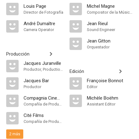
Louis Page
Michel Magne
Director de Fotografía
Compositor de la Música Original
André Dumaître
Jean Rieul
Camera Operator
Sound Engineer
Jean Gitton
Orquestador
Producción
Jacques Juranville
Productor, Production Manager
Edición
Jacques Bar
Françoise Bonnot
Productor
Editor
Compagnia Cinematografica Mondiale
Michèle Boëhm
Compañía de Produccion
Assistant Editor
Cité Films
Compañía de Produccion
2 más