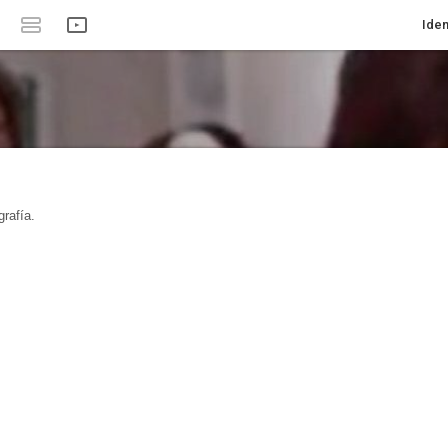
Iden
rafía.