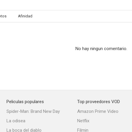
otos
Afinidad
Justicia sin palabras
Sous le signe du taureau
Le pacha (Inspe
--
--
No hay ningun comentario.
Peliculas populares
Top proveedores VOD
Todo un señor
L'âge ingrat
Spider-Man: Brand New Day
Amazon Prime Video
--
--
La odisea
Netflix
La boca del diablo
Filmin