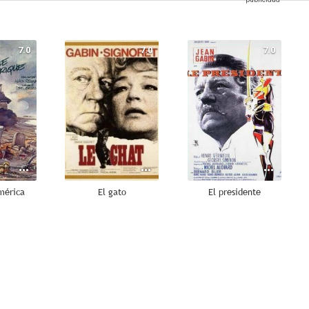
7.0
7.0
7.0
mérica
El gato
El presidente
6.6
6.5
6.0