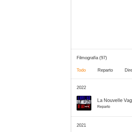
El amor es mi oficio
6.0
Filmografía (97)
Todo
Reparto
Dir
2022
El imperio de los canallas
5.3
--
La Nouvelle Vag
Reparto
2021