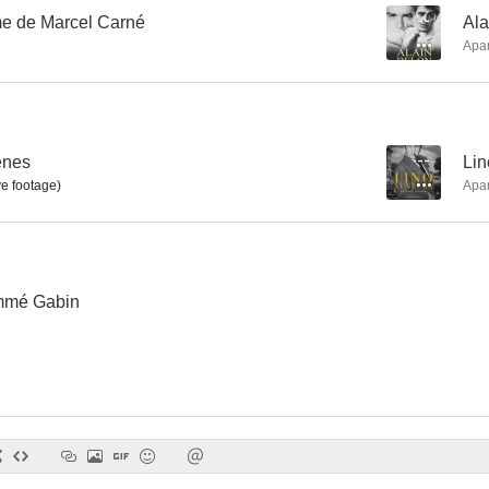
me de Marcel Carné
--
Ala
Apa
La Nouvelle Vague, une bande à part
Le drôle de drame de Marcel Carné
--
--
enes
--
Lin
ve footage)
Apa
mmé Gabin
Gran golpe en el santo año
El veredicto
--
--