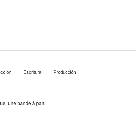
Marea de luna
La gran ilusión
El clan de los 
6.0
6.0
ección
Escritura
Producción
El comisario Maigret
French Cancan
--
--
ue, une bande à part