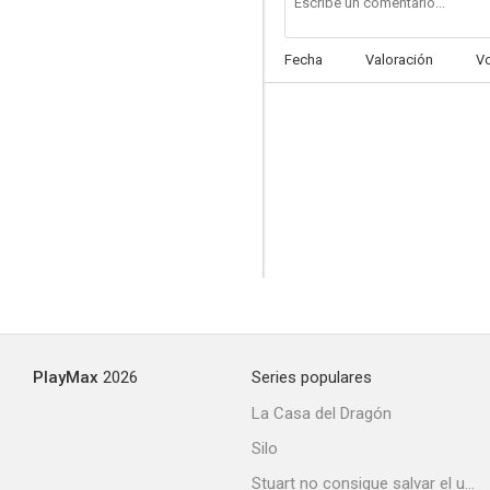
Fecha
Valoración
V
Le drapeau noir flotte sur la marmite
--
PlayMax
2026
Series populares
Como un trueno
La Casa del Dragón
--
Silo
Stuart no consigue salvar el universo