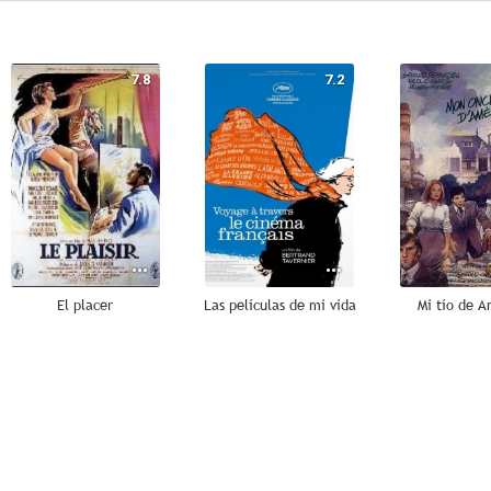
7.8
7.2
El placer
Las películas de mi vida
Mi tío de A
7.0
7.0