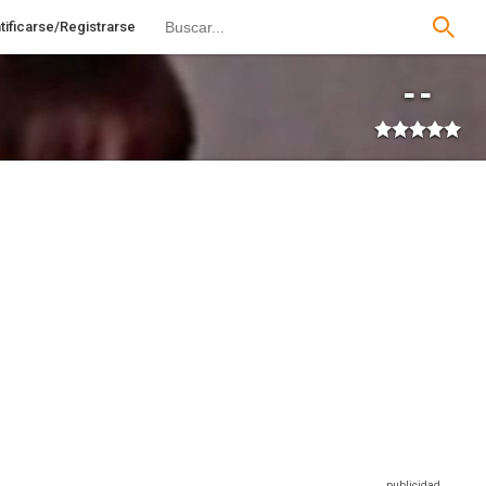
tificarse/Registrarse
--