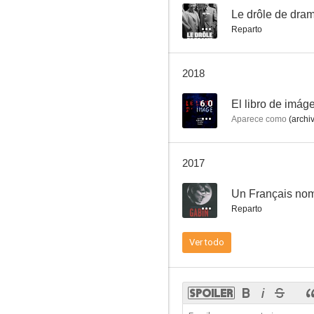
--
Le drôle de dra
Reparto
No toquéis la pasta
2018
--
6.0
El libro de imág
Aparece como
(archi
2017
--
Un Français no
Reparto
Marlene Dietrich: Su propia canción
Ver todo
--