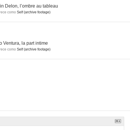
in Delon, l’ombre au tableau
rece como
Self (archive footage)
Alain Delon, l’ombre au tableau
Lino Ventura, la part intime
Un Français nommé Gabin
--
--
--
o Ventura, la part intime
rece como
Self (archive footage)
Dos hombres en la ciudad
El affaire Dominici
El matón
--
--
--