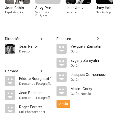
Jean Gabin
Suzy Prim
Louis Jouvet
Jany Holt
Pepel Wasska
Vassilissa
Le baron
Nastia, la pr
Kostyleva
Dirección
Escritura
Jean Renoir
Yevgueni Zamiatin
Director
Guión
Evgeny Zamyatin
Guión
Cámara
Jacques Companéez
Fédote Bourgasoff
Guión
Director de Fotografía
Maxim Gorky
Jean Bachelet
Guión, Novela
Director de Fotografía
2 más
Roger Forster
Still Photographer