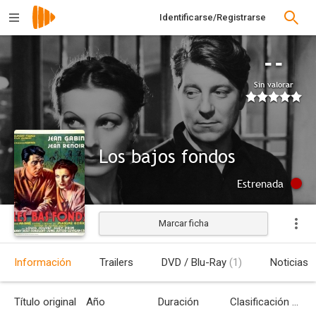
Identificarse/Registrarse
--
Sin valorar
Los bajos fondos
Estrenada
Marcar ficha
Información
Trailers
DVD / Blu-Ray
(1)
Noticias
Título original
Año
Duración
Clasificación por edades