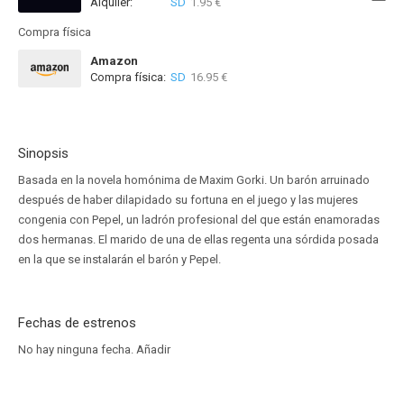
Alquiler:
SD
1.95 €
Disponible hasta el Vie, 14 Ago 2026 (Quedan 8 días)
Compra física
Amazon
Compra física:
SD
16.95 €
Sinopsis
Basada en la novela homónima de Maxim Gorki. Un barón arruinado
después de haber dilapidado su fortuna en el juego y las mujeres
congenia con Pepel, un ladrón profesional del que están enamoradas
dos hermanas. El marido de una de ellas regenta una sórdida posada
en la que se instalarán el barón y Pepel.
Fechas de estrenos
No hay ninguna fecha.
Añadir