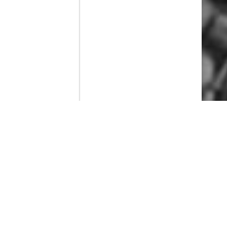
Contenido que expirara en VOD
Amazon Prime Video
Netflix
Filmin
Movistar+
Movistar+ Fibra