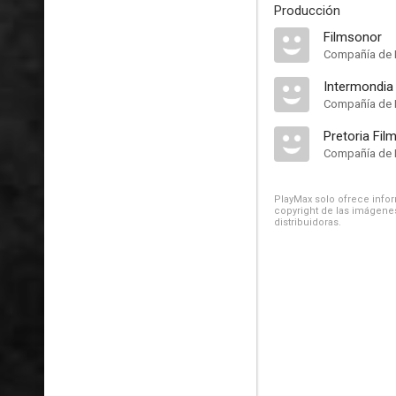
Producción
Filmsonor
Compañía de 
Intermondia
Compañía de 
Pretoria Fil
Compañía de 
PlayMax solo ofrece inform
copyright de las imágenes
distribuidoras.