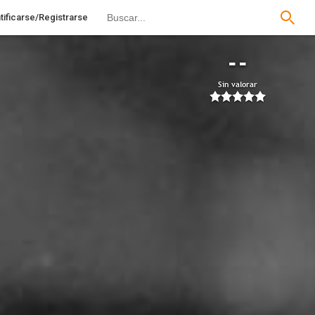
tificarse/Registrarse
--
Sin valorar