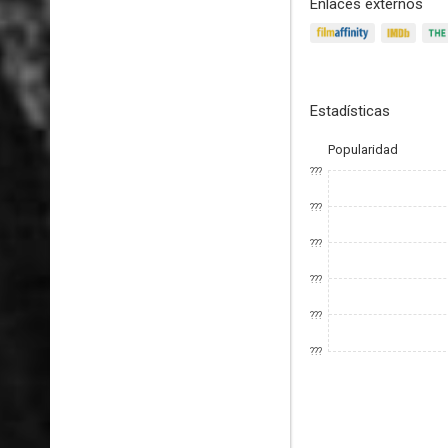
Enlaces externos
Estadísticas
Popularidad
???
???
???
???
???
???