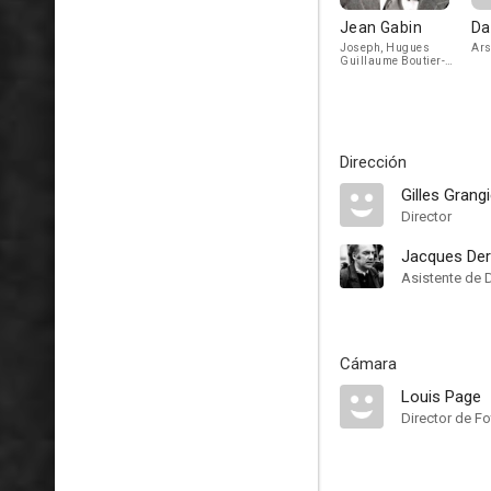
Jean Gabin
Da
Joseph, Hugues
Ars
Guillaume Boutier-
Blainville dit :
Archimède
Dirección
Gilles Grangi
Director
Jacques De
Asistente de 
Cámara
Louis Page
Director de Fo