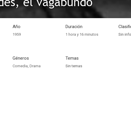
es, el vagabundo
Año
Duración
Clasif
1959
1 hora y 16 minutos
Sin inf
Géneros
Temas
Comedia
,
Drama
Sin temas