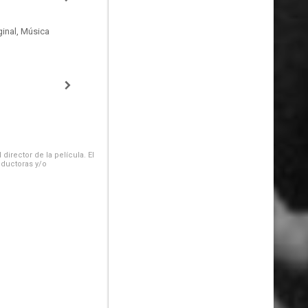
inal, Música
irector de la película. El
oductoras y/o