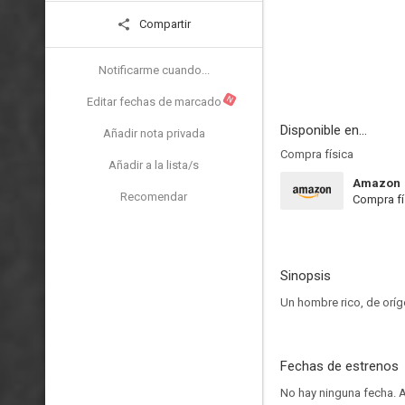
Compartir
Notificarme cuando...
N
Editar fechas de marcado
Disponible en...
Añadir nota privada
Compra física
Añadir a la lista/s
Amazon
Recomendar
Compra fí
Sinopsis
Un hombre rico, de oríg
Fechas de estrenos
No hay ninguna fecha.
A