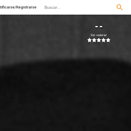
tificarse/Registrarse
--
Sin valorar