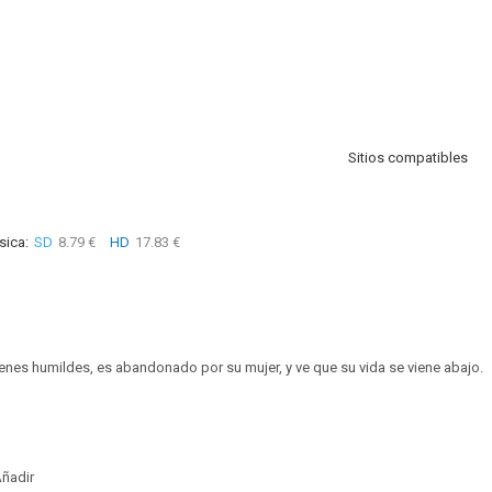
Sitios compatibles
sica:
SD
8.79 €
HD
17.83 €
enes humildes, es abandonado por su mujer, y ve que su vida se viene abajo.
ñadir