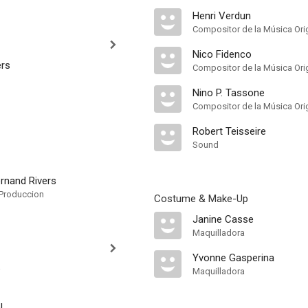
Henri Verdun
Compositor de la Música Orig
Nico Fidenco
ers
Compositor de la Música Orig
Nino P. Tassone
Compositor de la Música Orig
Robert Teisseire
Sound
rnand Rivers
Produccion
Costume & Make-Up
Janine Casse
Maquilladora
Yvonne Gasperina
e
Maquilladora
l