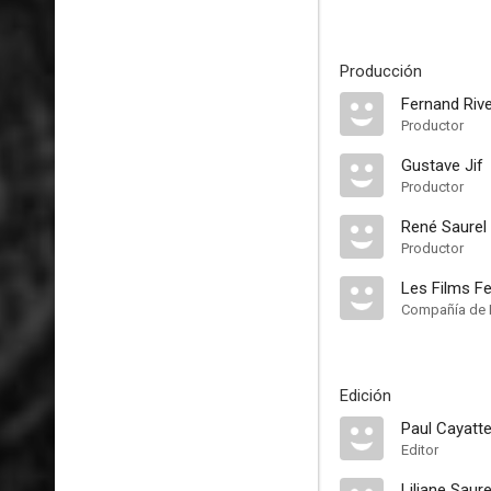
Producción
Fernand Riv
Productor
Gustave Jif
Productor
René Saurel
Productor
Les Films Fe
Compañía de 
Edición
Paul Cayatt
Editor
Liliane Saure