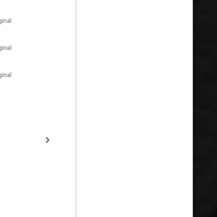
inal
inal
inal