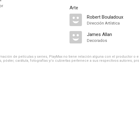
or
Arte
Robert Bouladoux
Dirección Artística
James Allan
Decorados
ación de películas y series, PlayMax no tiene relación alguna con el productor o el d
, póster, carátula, fotografías y/o cubiertas pertenece a sus respectivos autores, pr