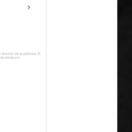
irector de la película. El
oductoras y/o