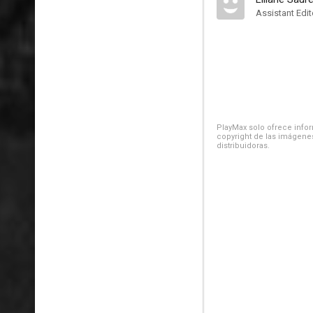
Assistant Edit
PlayMax solo ofrece inform
copyright de las imágenes
distribuidoras.