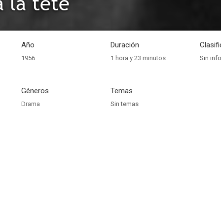
à la tête
Año
Duración
Clasif
1956
1 hora y 23 minutos
Sin inf
Géneros
Temas
Drama
Sin temas