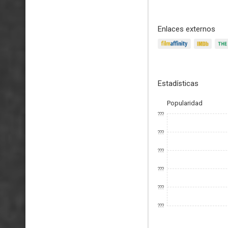
Enlaces externos
Estadísticas
Popularidad
???
???
???
???
???
???