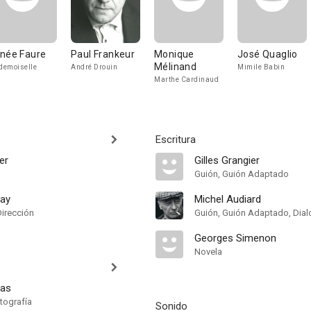
née Faure
Paul Frankeur
Monique
José Quaglio
Mélinand
emoiselle
André Drouin
Mimile Babin
Marthe Cardinaud
Escritura
er
Gilles Grangier
Guión, Guión Adaptado
ray
Michel Audiard
Dirección
Guión, Guión Adaptado, Dia
Georges Simenon
Novela
as
tografía
Sonido