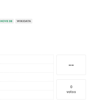
--
0
votos