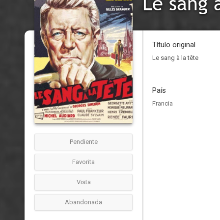
Le sang 
Título original
Le sang à la tête
País
Francia
Pendiente
Favorita
Vista
Abandonada