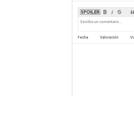
La croix des vivants
Fecha
Valoración
V
--
Douce violence
--