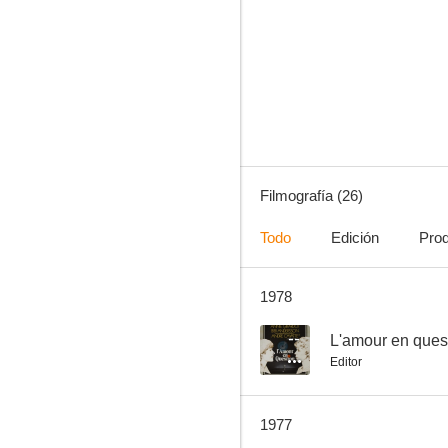
Yo soy ninfómana
--
Filmografía (26)
Todo
Edición
Pro
1978
Malpertuis
--
--
L'amour en ques
Editor
1977