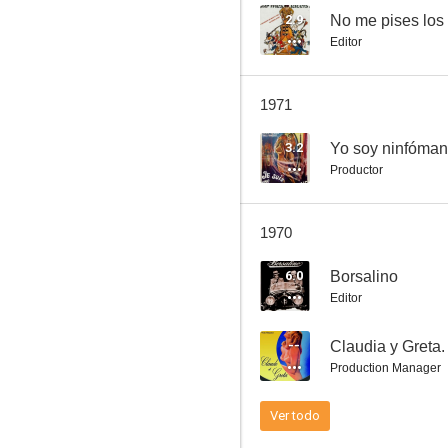
2.9
No me pises los
Editor
Los pianos mecánicos
1971
--
3.2
Yo soy ninfóma
Productor
1970
6.0
Borsalino
Editor
Une souris chez les hommes (Un drôle de caïd)
--
Claudia y Greta.
--
Production Manager
Ver todo