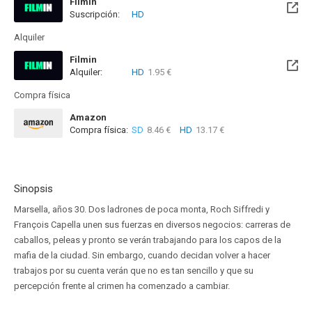
Filmin
Suscripción:
HD
Disponible hasta el Vie, 14 Ago 2026 (Quedan 6 días)
Alquiler
Filmin
Alquiler:
HD
1.95 €
Disponible hasta el Vie, 14 Ago 2026 (Quedan 6 días)
Compra física
Amazon
Compra física:
SD
8.46 €
HD
13.17 €
Sinopsis
Marsella, años 30. Dos ladrones de poca monta, Roch Siffredi y
François Capella unen sus fuerzas en diversos negocios: carreras de
caballos, peleas y pronto se verán trabajando para los capos de la
mafia de la ciudad. Sin embargo, cuando decidan volver a hacer
trabajos por su cuenta verán que no es tan sencillo y que su
percepción frente al crimen ha comenzado a cambiar.