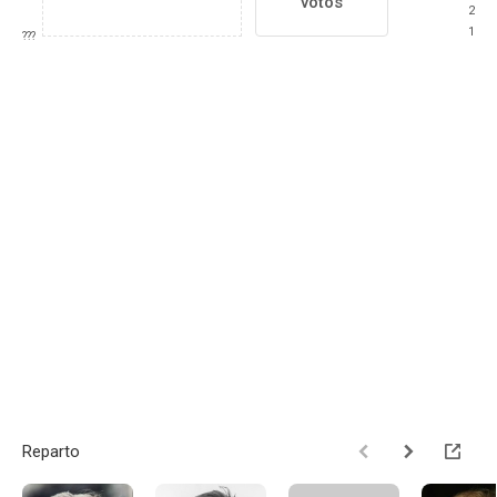
votos
2
1
???
Reparto