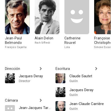
Jean-Paul
Alain Delon
Catherine
Françoise
Belmondo
Rouvel
Christoph
Roch Siffredi
François Capella
Lola
Simone Escar
Dirección
Escritura
Jacques Deray
Claude Sautet
Director
Guión
Jacques Deray
Guión
Cámara
Jean-Claude Carrière
Jean-Jacques Tarbès
Guión