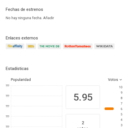
Fechas de estrenos
No hay ninguna fecha.
Añadir
Enlaces externos
Estadísticas
Popularidad
Votos
???
10
9
5.95
???
8
7
???
6
5
???
4
2
3
???