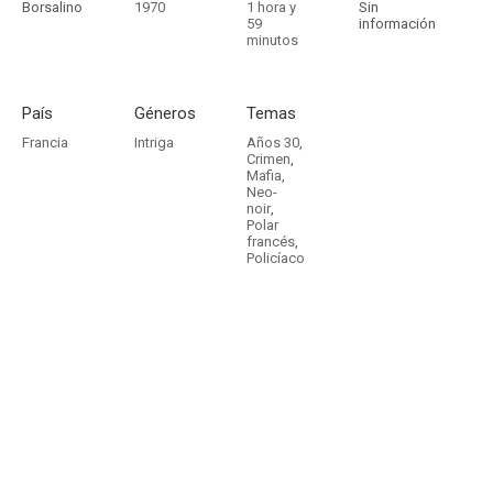
Borsalino
1970
1 hora y
Sin
59
información
minutos
País
Géneros
Temas
Francia
Intriga
Años 30
,
Crimen
,
Mafia
,
Neo-
noir
,
Polar
francés
,
Policíaco