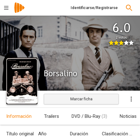
Identificarse/Registrarse
6.0
2 votos
Borsalino
Marcar ficha
Estrenada
Información
Trailers
DVD / Blu-Ray
(3)
Noticias
Título original
Año
Duración
Clasificación por edades