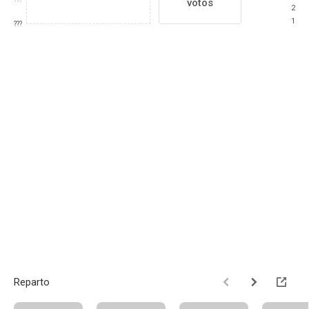
votos
2
1
???
Reparto