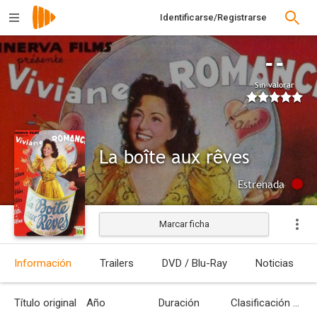
Identificarse/Registrarse
--
Sin valorar
La boîte aux rêves
Estrenada
Marcar ficha
Información
Trailers
DVD / Blu-Ray
Noticias
Título original
Año
Duración
Clasificación por edades