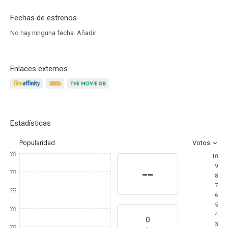
Fechas de estrenos
No hay ninguna fecha.
Añadir
Enlaces externos
Estadísticas
Popularidad
Votos
???
10
9
--
???
8
7
???
6
5
???
4
0
3
???