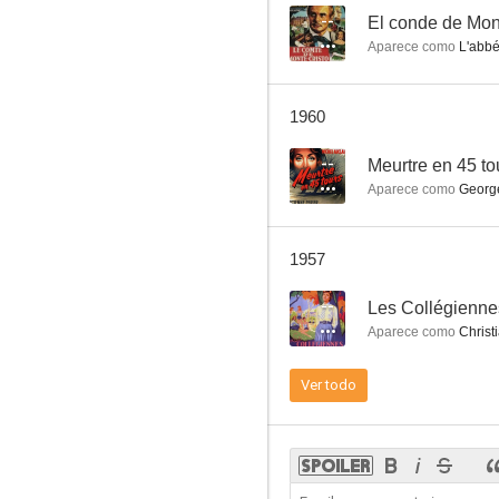
--
El conde de Mon
Aparece como
L'abbé
París, siempre París
1960
--
--
Meurtre en 45 to
Aparece como
George
1957
--
Les Collégienne
Aparece como
Christ
Ainsi finit la nuit
Ver todo
--