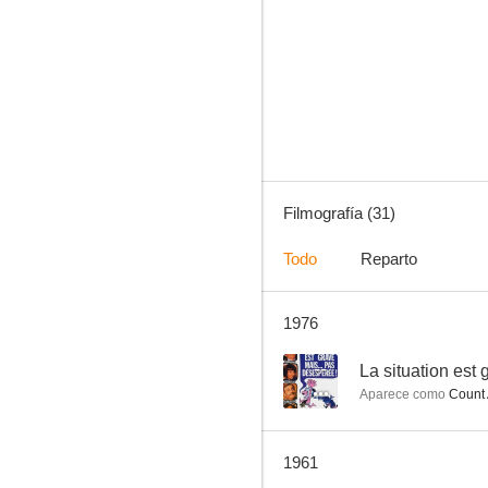
El conde de Montecristo
--
Filmografía (31)
Todo
Reparto
1976
Fruits of Summer
--
--
La situation est
Aparece como
Count 
1961