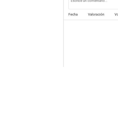
Fecha
Valoración
V
Lola Montes
--
Promesse à l'inconnue
--