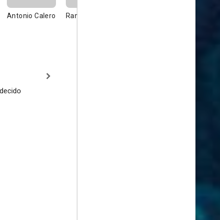
Antonio Calero
Ramón Elías
Henri Guisol
Lise Delam
Horsema Maurice
Lola's Mother
decido