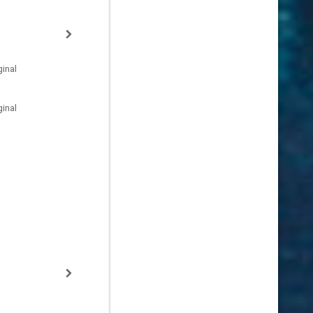
inal
inal