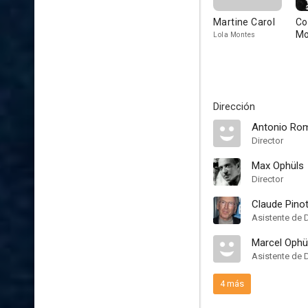
Martine Carol
Co
Mo
Lola Montes
Dirección
Antonio Ro
Director
Max Ophüls
Director
Claude Pino
Asistente de 
Marcel Ophü
Asistente de 
4 más