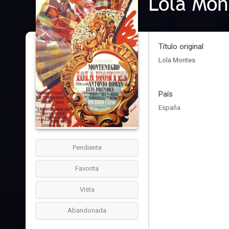
Lola Mon
Título original
Lola Montes
País
España
Pendiente
Favorita
Vista
Abandonada