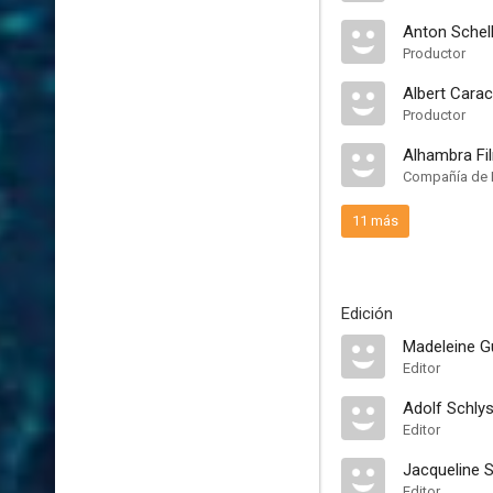
Anton Schel
Productor
Albert Cara
Productor
Alhambra Fi
Compañía de 
11 más
Edición
Madeleine G
Editor
Adolf Schlys
Editor
Jacqueline 
Editor