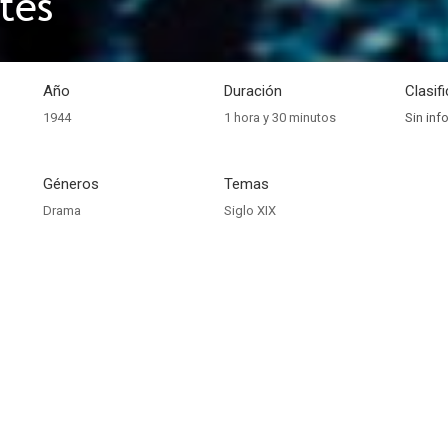
tes
Año
Duración
Clasif
1944
1 hora y 30 minutos
Sin inf
Géneros
Temas
Drama
Siglo XIX