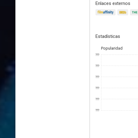
Enlaces externos
Estadísticas
Popularidad
???
???
???
???
???
???