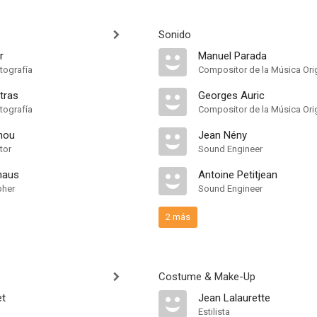
Sonido
r
Manuel Parada
tografía
Compositor de la Música Orig
tras
Georges Auric
tografía
Compositor de la Música Orig
inou
Jean Nény
tor
Sound Engineer
haus
Antoine Petitjean
pher
Sound Engineer
2 más
Costume & Make-Up
et
Jean Lalaurette
Estilista