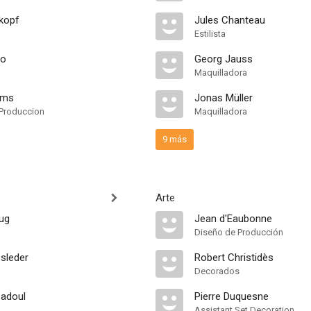
kopf
Jules Chanteau
Estilista
co
Georg Jauss
Maquilladora
lms
Jonas Müller
Produccion
Maquilladora
9 más
Arte
ug
Jean d'Eaubonne
Diseño de Producción
sleder
Robert Christidès
Decorados
Sadoul
Pierre Duquesne
Assistant Set Decoration