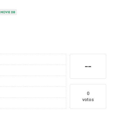
--
0
votos