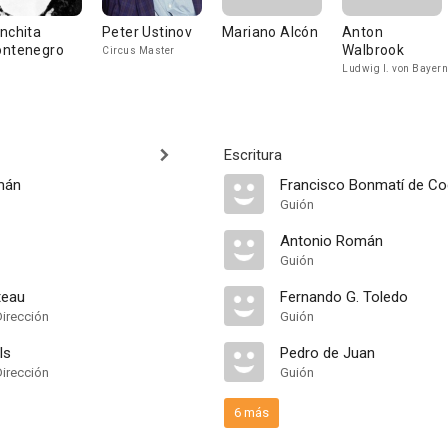
nchita
Peter Ustinov
Mariano Alcón
Anton
ntenegro
Walbrook
Circus Master
Ludwig I. von Bayern
Escritura
mán
Francisco Bonmatí de Co
Guión
Antonio Román
Guión
teau
Fernando G. Toledo
Dirección
Guión
ls
Pedro de Juan
Dirección
Guión
6 más