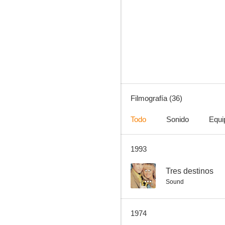
¿Qué tal, Pussycat? (¿Qué tal, gatita?)
6.0
Filmografía (36)
Todo
Sonido
Equi
1993
Madame de...
--
--
Tres destinos
Sound
1974