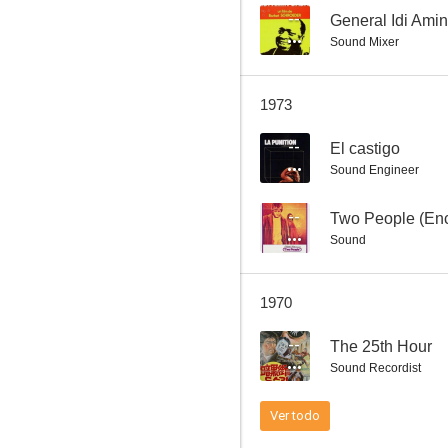
--
General Idi Ami
Sound Mixer
Tres destinos
1973
--
--
El castigo
Sound Engineer
--
Two People (Enc
Sound
1970
Sueños prohibidos
--
The 25th Hour
--
Sound Recordist
Ver todo