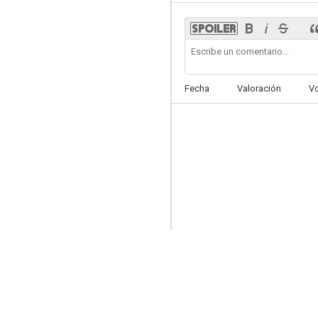
Angélique y el Sultán
Fecha
Valoración
V
--
La fortaleza
--