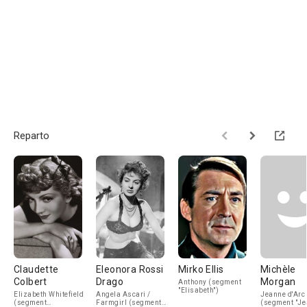
Reparto
Claudette
Eleonora Rossi
Mirko Ellis
Michèle
Colbert
Drago
Morgan
Anthony (segment
"Elisabeth")
Elizabeth Whitefield
Angela Ascari /
Jeanne d'Arc
(segment
Farmgirl (segment
(segment "Je