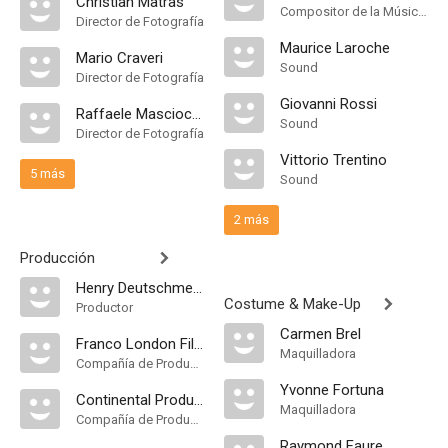
Christian Matras
Compositor de la Música Original
Director de Fotografía
Maurice Laroche
Mario Craveri
Sound
Director de Fotografía
Giovanni Rossi
Raffaele Masciocchi
Sound
Director de Fotografía
Vittorio Trentino
5 más
Sound
2 más
Producción
Henry Deutschmeister
Costume & Make-Up
Productor
Carmen Brel
Franco London Films
Maquilladora
Compañía de Produccion
Yvonne Fortuna
Continental Produzione
Maquilladora
Compañía de Produccion
Raymond Faure