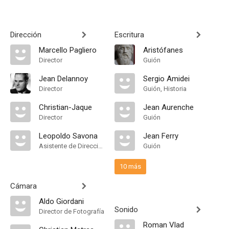
"Elisabeth")
"Elisabeth")
Dirección
Escritura
Marcello Pagliero
Aristófanes
Director
Guión
Jean Delannoy
Sergio Amidei
Director
Guión, Historia
Christian-Jaque
Jean Aurenche
Director
Guión
Leopoldo Savona
Jean Ferry
Asistente de Dirección
Guión
10 más
Cámara
Aldo Giordani
Sonido
Director de Fotografía
Roman Vlad