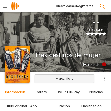
Identificarse/Registrarse
--
Sin valorar
Tres destinos de mujer
Estrenada
Marcar ficha
Información
Trailers
DVD / Blu-Ray
Noticias
Título original
Año
Duración
Clasificación por edades