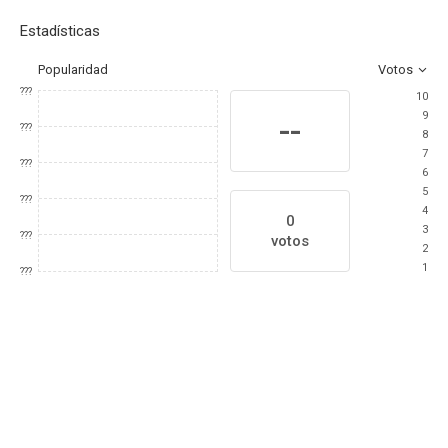
Estadísticas
Popularidad
Votos
???
10
9
--
???
8
7
???
6
5
???
4
0
3
???
votos
2
1
???