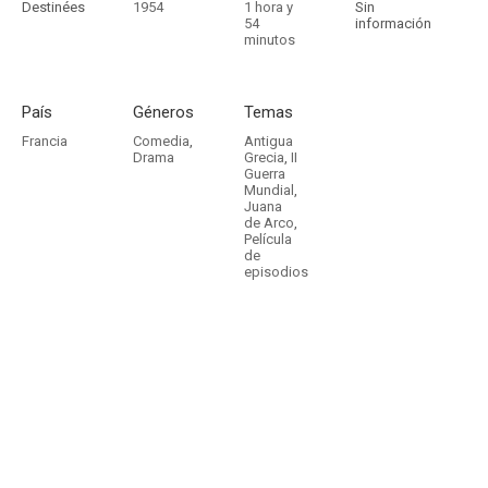
Destinées
1954
1 hora y
Sin
54
información
minutos
País
Géneros
Temas
Francia
Comedia
,
Antigua
Drama
Grecia
,
II
Guerra
Mundial
,
Juana
de Arco
,
Película
de
episodios