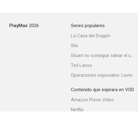
La donna degli altri è sempre più bella
PlayMax
2026
Series populares
--
La Casa del Dragón
Silo
Stuart no consigue salvar el universo
Ted Lasso
Operaciones especiales: Lioness
Contenido que expirara en VOD
2 samurai per 100 geishe
Amazon Prime Video
--
Netflix
Filmin
Movistar+