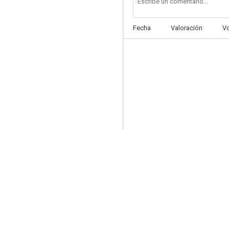
Fecha
Valoración
V
Tres destinos
--
Divórciate, amor
--