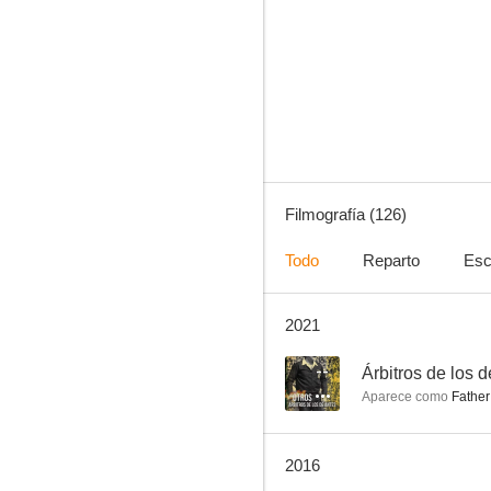
Bella, valiente y buena
6.0
Filmografía (126)
Todo
Reparto
Esc
2021
El Capitán Fantasma
5.0
--
Árbitros de los 
Aparece como
Father
2016