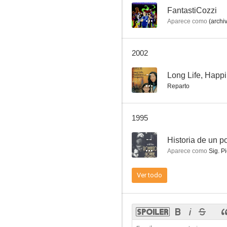
--
FantastiCozzi
Aparece como
(archi
Pan, amor y Andalucía
2002
--
--
Long Life, Happi
Reparto
1995
--
Historia de un 
Aparece como
Sig. Pi
FantastiCozzi
Ver todo
--