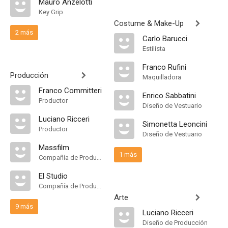
Mauro Anzelotti
Key Grip
Costume & Make-Up
2 más
Carlo Barucci
Estilista
Franco Rufini
Producción
Maquilladora
Franco Committeri
Enrico Sabbatini
Productor
Diseño de Vestuario
Luciano Ricceri
Simonetta Leoncini
Productor
Diseño de Vestuario
Massfilm
1 más
Compañía de Produccion
El Studio
Compañía de Produccion
Arte
9 más
Luciano Ricceri
Diseño de Producción