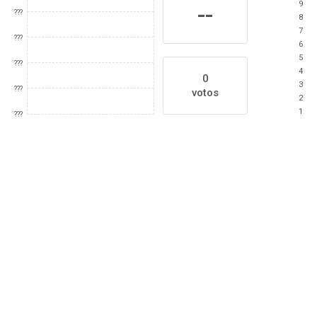
9
--
???
8
7
???
6
5
???
4
0
3
???
votos
2
1
???