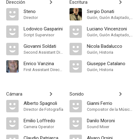
Dirección
Escritura
Steno
Sergio Donati
Director
Guión, Guión Adaptado, Historia
Lodovico Gasparini
Luciano Vincenzoni
Script Supervisor
Guión, Guión Adaptado, Historia
Giovanni Soldati
Nicola Badalucco
Second Assistant Director
Guión, Historia
Enrico Vanzina
Giuseppe Catalano
First Assistant Director
Guión, Historia
Cámara
Sonido
Alberto Spagnoli
Gianni Ferrio
Director de Fotografía
Compositor de la Música Original
Emilio Loffredo
Danilo Moroni
Camera Operator
Sound Mixer
Claudio Patriarca
Alvaro Orsini