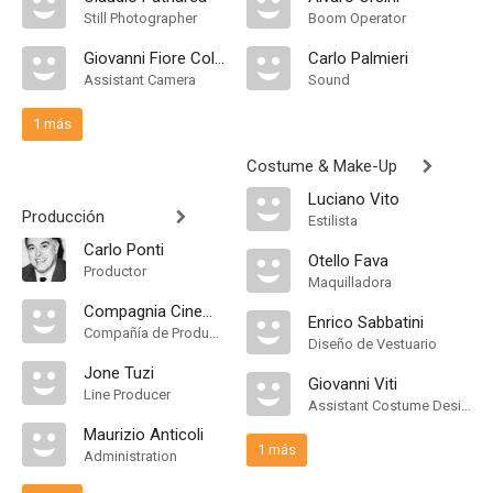
Still Photographer
Boom Operator
Giovanni Fiore Coltellacci
Carlo Palmieri
Assistant Camera
Sound
1 más
Costume & Make-Up
Luciano Vito
Producción
Estilista
Carlo Ponti
Otello Fava
Productor
Maquilladora
Compagnia Cinematografica Champion
Enrico Sabbatini
Compañía de Produccion
Diseño de Vestuario
Jone Tuzi
Giovanni Viti
Line Producer
Assistant Costume Designer
Maurizio Anticoli
1 más
Administration