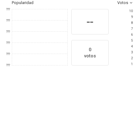
Popularidad
Votos
???
10
9
--
???
8
7
???
6
5
???
4
0
3
???
votos
2
1
???