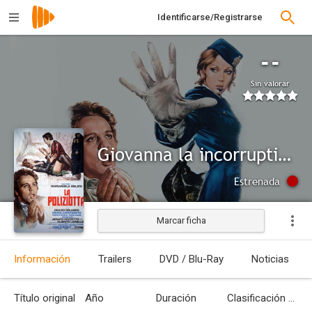
Identificarse/Registrarse
--
Sin valorar
Giovanna la incorruptible
Estrenada
Marcar ficha
Información
Trailers
DVD / Blu-Ray
Noticias
Título original
Año
Duración
Clasificación por edades