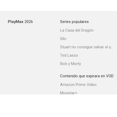
Cinco mujeres marcadas
PlayMax
2026
Series populares
--
La Casa del Dragón
Silo
Stuart no consigue salvar el universo
Ted Lasso
Rick y Morty
Contenido que expirara en VOD
Il corazziere
Amazon Prime Video
Movistar+
Netflix
Filmin