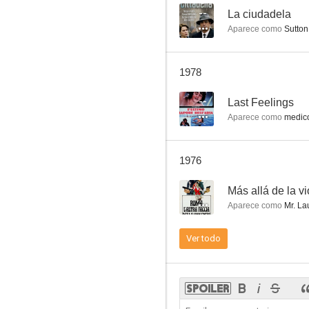
--
La ciudadela
Aparece como
Sutton
La juez y su erótica hermana
1978
--
--
Last Feelings
Aparece como
medico
1976
--
Más allá de la v
Aparece como
Mr. Lau
Queremos los coroneles
Ver todo
--