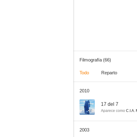
La furia de los vikingos
--
Filmografía (66)
Todo
Reparto
2010
La ciudadela
--
--
17 del 7
Aparece como
C.I.A.
2003