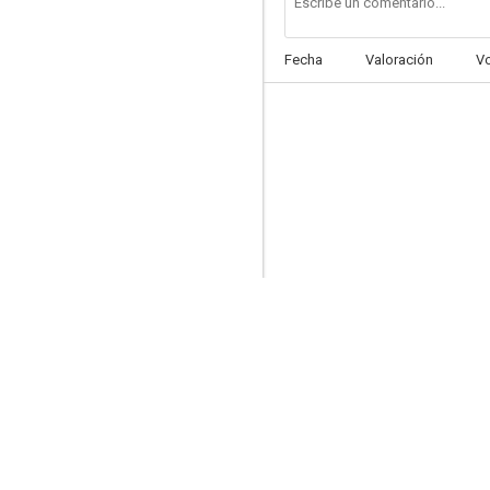
Fecha
Valoración
V
En el último minuto
--
Franco y Ciccio en el sendero de la guerra
--